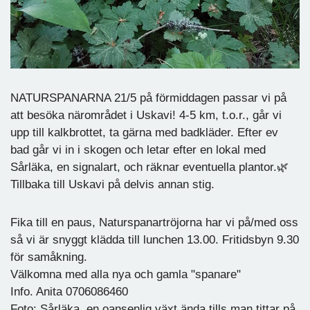
NATURSPANARNA 21/5 på förmiddagen passar vi på
att besöka närområdet i Uskavi! 4-5 km, t.o.r., går vi
upp till kalkbrottet, ta gärna med badkläder. Efter ev
bad går vi in i skogen och letar efter en lokal med
Sårläka, en signalart, och räknar eventuella plantor.🌿
Tillbaka till Uskavi på delvis annan stig.
Fika till en paus, Naturspanartröjorna har vi på/med oss
så vi är snyggt klädda till lunchen 13.00. Fritidsbyn 9.30
för samåkning.
Välkomna med alla nya och gamla "spanare"
Info. Anita 0706086460
Foto: Sårläka, en oansenlig växt ända tills man tittar på