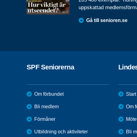
uppskattad medlemsförm
Gå till senioren.se
SPF Seniorerna
Linde
Om förbundet
Start
Bli medlem
Om f
Förmåner
Möte
Utbildning och aktiviteter
Bli 