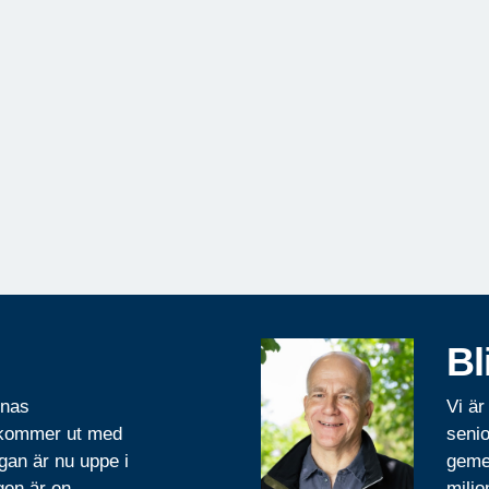
Bl
rnas
Vi är
 kommer ut med
senio
gan är nu uppe i
geme
gen är en
miljo