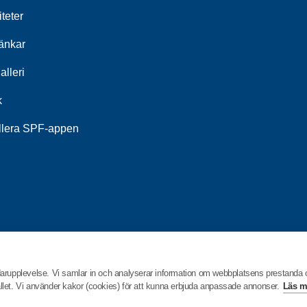
iteter
länkar
alleri
k
allera SPF-appen
darupplevelse. Vi samlar in och analyserar information om webbplatsens prestanda
hållet. Vi använder kakor (cookies) för att kunna erbjuda anpassade annonser.
Läs m