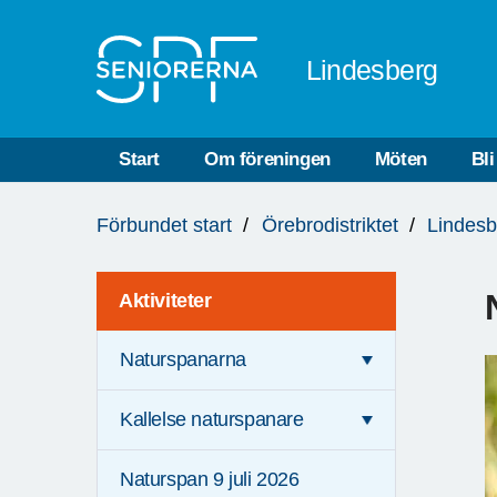
Till övergripande innehåll
Lindesberg
Start
Om föreningen
Möten
Bl
Du
Förbundet start
Örebrodistriktet
Lindesb
är
här:
Aktiviteter
Naturspanarna
Kallelse naturspanare
Naturspan 9 juli 2026