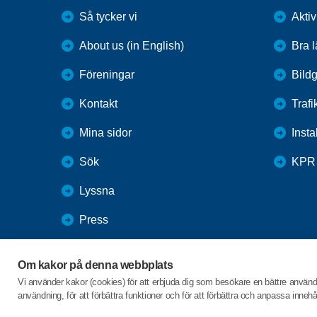
Så tycker vi
Aktiv
About us (in English)
Bra 
Föreningar
Bildg
Kontakt
Trafi
Mina sidor
Inst
Sök
KPR
Lyssna
Press
Webbutik
Om kakor på denna webbplats
SPF Seniorernas intranät
Vi använder kakor (cookies) för att erbjuda dig som besökare en bättre använ
användning, för att förbättra funktioner och för att förbättra och anpassa inne