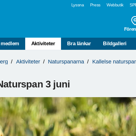
Lyssna
Press
Webbutik
SPF
Fören
i medlem
Aktiviteter
Bra länkar
Bildgalleri
erg
Aktiviteter
Naturspanarna
Kallelse naturspa
Naturspan 3 juni