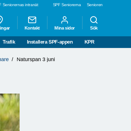
 Seniorernas intranät
SPF Seniorerna
Senioren
ingar
Kontakt
Mina sidor
Sök
Trafik
Installera SPF-appen
KPR
nare
Naturspan 3 juni