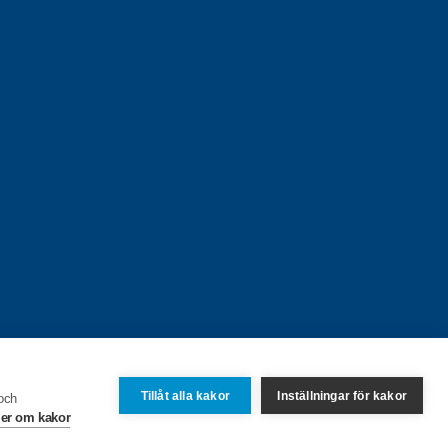
Tillåt alla kakor
Inställningar för kakor
 och
er om kakor