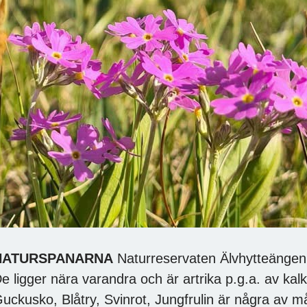
NATURSPANARNA
Naturreservaten Älvhytteängen 
e ligger nära varandra och är artrika p.g.a. av kal
uckusko, Blåtry, Svinrot, Jungfrulin är några av m