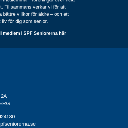
t. Tillsammans verkar vi för att
 bättre villkor för äldre – och ett
t liv för dig som senior.
li medlem i SPF Seniorerna här
 2A
BERG
924180
pfseniorerna.se