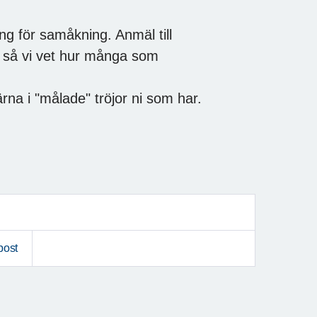
ng för samåkning. Anmäl till
 så vi vet hur många som
na i "målade" tröjor ni som har.
post