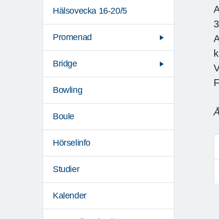
A
Hälsovecka 16-20/5
3
Promenad
A
Bridge
V
F
Bowling
Å
Boule
Hörselinfo
Studier
Kalender