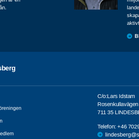
ån.
lande
skapa
aktiv
B
sberg
C/o:Lars Idstam
Rosenkullavägen
öreningen
711 35 LINDES
n
Telefon:
+46 702
medlem
lindesberg@s