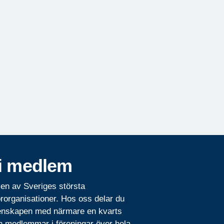
i medlem
 en av Sveriges största
rorganisationer. Hos oss delar du
nskapen med närmare en kvarts
n medlemmar i föreningar över hela