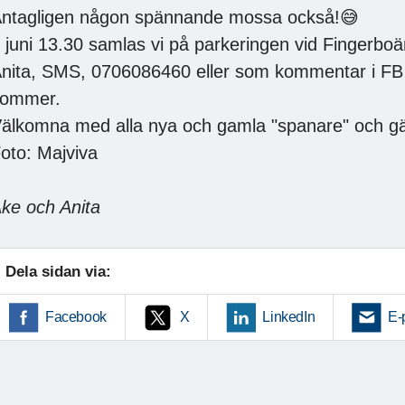
ntagligen någon spännande mossa också!😅
 juni 13.30 samlas vi på parkeringen vid Fingerboä
nita, SMS, 0706086460 eller som kommentar i FB
kommer.
älkomna med alla nya och gamla "spanare" och gär
oto: Majviva
ke och Anita
Dela sidan via:
Facebook
X
LinkedIn
E-