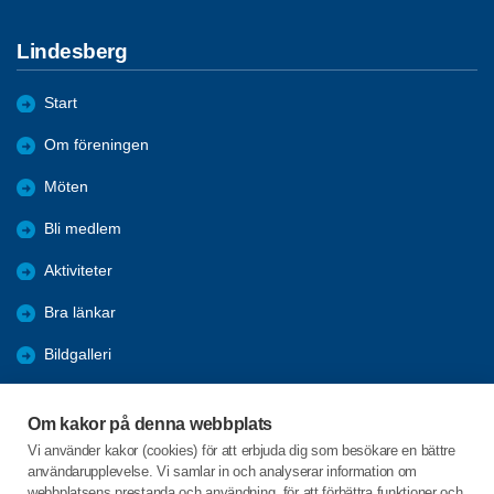
Lindesberg
Start
Om föreningen
Möten
Bli medlem
Aktiviteter
Bra länkar
Bildgalleri
Trafik
Om kakor på denna webbplats
Installera SPF-appen
Vi använder kakor (cookies) för att erbjuda dig som besökare en bättre
användarupplevelse. Vi samlar in och analyserar information om
KPR
webbplatsens prestanda och användning, för att förbättra funktioner och