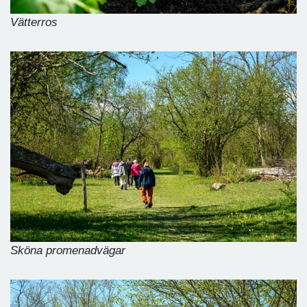
Vätterros
Sköna promenadvägar