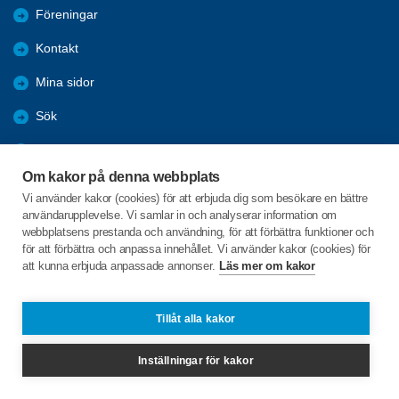
Föreningar
Kontakt
Mina sidor
Sök
Lyssna
Om kakor på denna webbplats
Press
Vi använder kakor (cookies) för att erbjuda dig som besökare en bättre
användarupplevelse. Vi samlar in och analyserar information om
Webbutik
webbplatsens prestanda och användning, för att förbättra funktioner och
för att förbättra och anpassa innehållet. Vi använder kakor (cookies) för
SPF Seniorernas intranät
att kunna erbjuda anpassade annonser.
Läs mer om kakor
Lindesberg
Tillåt alla kakor
Start
Inställningar för kakor
Om föreningen