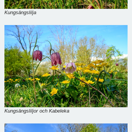
Kungsängslilja
Kungsängsliljor och Kabeleka