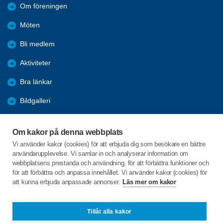
Om föreningen
Möten
Bli medlem
Aktiviteter
Bra länkar
Bildgalleri
Trafik
Om kakor på denna webbplats
Installera SPF-appen
Vi använder kakor (cookies) för att erbjuda dig som besökare en bättre
användarupplevelse. Vi samlar in och analyserar information om
KPR
webbplatsens prestanda och användning, för att förbättra funktioner och
för att förbättra och anpassa innehållet. Vi använder kakor (cookies) för
att kunna erbjuda anpassade annonser.
Läs mer om kakor
C/o:Lars Idstam
Rosenkullavägen 2A
711 35 LINDESBERG
Tillåt alla kakor