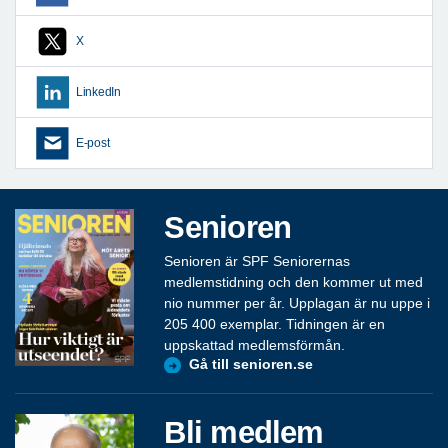
X
LinkedIn
E-post
Senioren
Senioren är SPF Seniorernas
medlemstidning och den kommer ut med
nio nummer per år. Upplagan är nu uppe i
205 400 exemplar. Tidningen är en
uppskattad medlemsförmån.
Gå till senioren.se
Bli medlem