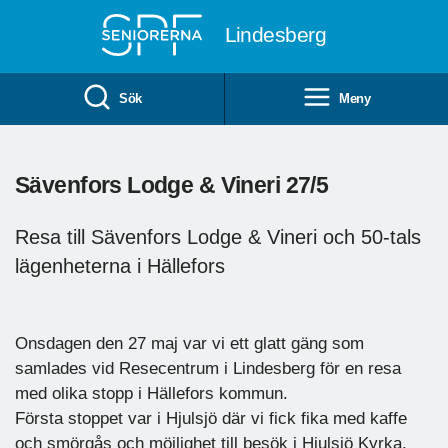
Till övergripande innehåll
Lindesberg
Sök
Meny
Sävenfors Lodge & Vineri 27/5
Resa till Sävenfors Lodge & Vineri och 50-tals
lägenheterna i Hällefors
Onsdagen den 27 maj var vi ett glatt gäng som
samlades vid Resecentrum i Lindesberg för en resa
med olika stopp i Hällefors kommun.
Första stoppet var i Hjulsjö där vi fick fika med kaffe
och smörgås och möjlighet till besök i Hjulsjö Kyrka.