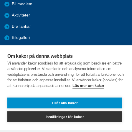
Bli medlem
Aktiviteter
Bra länkar
Bildgalleri
Trafik
Om kakor på denna webbplats
Installera SPF-appen
Vi använder kakor (cookies) för att erbjuda dig som besökare en bättre
användarupplevelse. Vi samlar in och analyserar information om
KPR
webbplatsens prestanda och användning, för att förbättra funktioner och
för att förbättra och anpassa innehållet. Vi använder kakor (cookies) för
att kunna erbjuda anpassade annonser.
Läs mer om kakor
C/o:Lars Idstam
Rosenkullavägen 2A
711 35 LINDESBERG
Tillåt alla kakor
Telefon:
+46 702924180
Inställningar för kakor
lindesberg@spfseniorerna.se