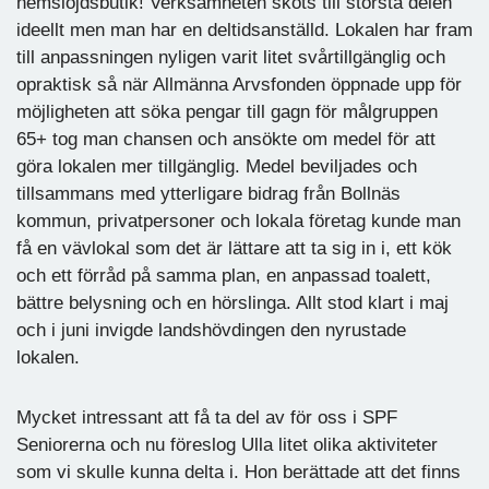
hemslöjdsbutik! Verksamheten sköts till största delen
ideellt men man har en deltidsanställd. Lokalen har fram
till anpassningen nyligen varit litet svårtillgänglig och
opraktisk så när Allmänna Arvsfonden öppnade upp för
möjligheten att söka pengar till gagn för målgruppen
65+ tog man chansen och ansökte om medel för att
göra lokalen mer tillgänglig. Medel beviljades och
tillsammans med ytterligare bidrag från Bollnäs
kommun, privatpersoner och lokala företag kunde man
få en vävlokal som det är lättare att ta sig in i, ett kök
och ett förråd på samma plan, en anpassad toalett,
bättre belysning och en hörslinga. Allt stod klart i maj
och i juni invigde landshövdingen den nyrustade
lokalen.
Mycket intressant att få ta del av för oss i SPF
Seniorerna och nu föreslog Ulla litet olika aktiviteter
som vi skulle kunna delta i. Hon berättade att det finns