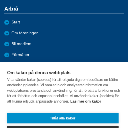
Arbrå
Start
Om föreningen
Bli medlem
Förmåner
Aktuellt i föreningen
Om kakor på denna webbplats
Reportage
Vi använder kakor (cookies) för att erbjuda dig som besökare en bättre
användarupplevelse. Vi samlar in och analyserar information om
Arkiv
webbplatsens prestanda och användning, för att förbättra funktioner och
för att förbättra och anpassa innehållet. Vi använder kakor (cookies) för
att kunna erbjuda anpassade annonser.
Läs mer om kakor
C/o:L Berg
Bondegatan 21 D
821 60 ARBRÅ
Tillåt alla kakor