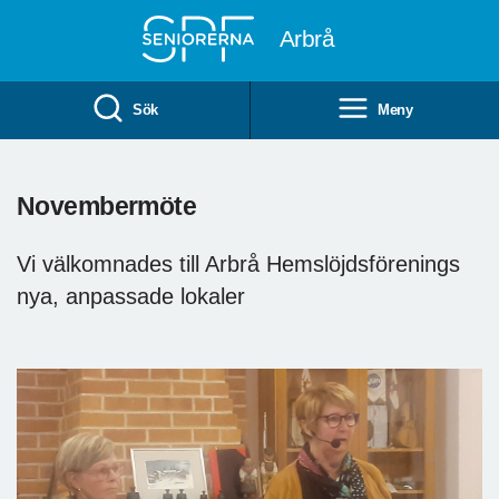
Till övergripande innehåll
Arbrå
Sök
Meny
Novembermöte
Vi välkomnades till Arbrå Hemslöjdsförenings
nya, anpassade lokaler