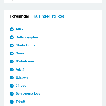
Föreningar i
Hälsingedistriktet
Alfta
Dellenbygden
Glada Hudik
Ramsjö
Söderhamn
Arbrå
Edsbyn
Järvsö
Seniorerna Los
Trönö