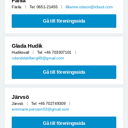
Färila
Färila
Tel: 0651-21455
lillianne.olsson@icloud.com
Gå till föreningssida
Glada Hudik
Hudiksvall
Tel: +46 703307101
rolanddahlberg48@gmail.com
Gå till föreningssida
Järvsö
Järvsö
Tel: +46 702749309
annmarie.persson53@gmail.com
Gå till föreningssida