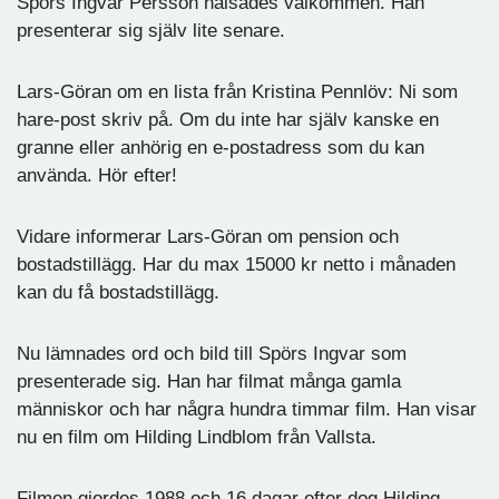
Spörs Ingvar Persson hälsades välkommen. Han
presenterar sig själv lite senare.
Lars-Göran om en lista från Kristina Pennlöv: Ni som
hare-post skriv på. Om du inte har själv kanske en
granne eller anhörig en e-postadress som du kan
använda. Hör efter!
Vidare informerar Lars-Göran om pension och
bostadstillägg. Har du max 15000 kr netto i månaden
kan du få bostadstillägg.
Nu lämnades ord och bild till Spörs Ingvar som
presenterade sig. Han har filmat många gamla
människor och har några hundra timmar film. Han visar
nu en film om Hilding Lindblom från Vallsta.
Filmen gjordes 1988 och 16 dagar efter dog Hilding.