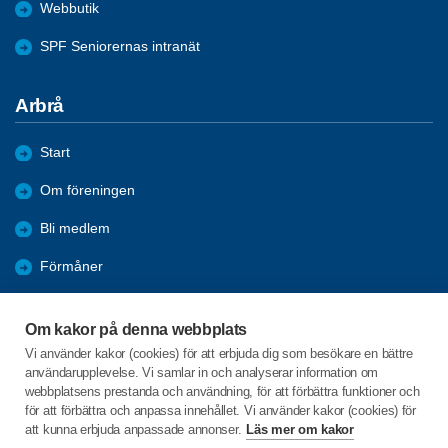
Webbutik
SPF Seniorernas intranät
Arbrå
Start
Om föreningen
Bli medlem
Förmåner
Aktuellt i föreningen
Om kakor på denna webbplats
Reportage
Vi använder kakor (cookies) för att erbjuda dig som besökare en bättre
användarupplevelse. Vi samlar in och analyserar information om
Arkiv
webbplatsens prestanda och användning, för att förbättra funktioner och
för att förbättra och anpassa innehållet. Vi använder kakor (cookies) för
att kunna erbjuda anpassade annonser.
Läs mer om kakor
C/o:L Berg