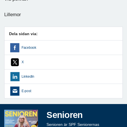
Lillemor
Dela sidan via:
Facebook
X
LinkedIn
E-post
Senioren
Senioren är SPF Seniorernas