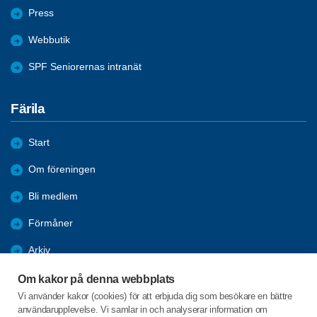
Press
Webbutik
SPF Seniorernas intranät
Färila
Start
Om föreningen
Bli medlem
Förmåner
Arkiv
Aktiviteter
Om kakor på denna webbplats
Vi använder kakor (cookies) för att erbjuda dig som besökare en bättre
Länkar
användarupplevelse. Vi samlar in och analyserar information om