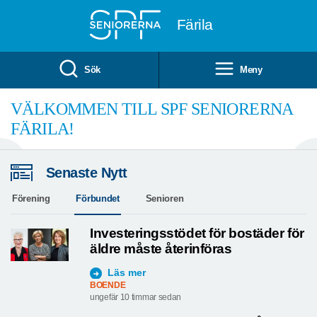
Till övergripande innehåll
Färila
Sök
Meny
VÄLKOMMEN TILL SPF SENIORERNA
FÄRILA!
Senaste Nytt
Förening
Förbundet
Senioren
Investeringsstödet för bostäder för
äldre måste återinföras
Läs mer
BOENDE
ungefär 10 timmar sedan