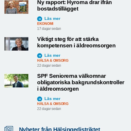
Ny rapport: Hyrorna drar ifrån
bostadstillägget
Läs mer
EKONOMI
17 dagar sedan
Viktigt steg för att stärka
kompetensen i äldreomsorgen
Läs mer
HÄLSA & OMSORG
22 dagar sedan
SPF Seniorerna välkomnar
obligatoriska bakgrundskontroller
i äldreomsorgen
Läs mer
HÄLSA & OMSORG
22 dagar sedan
Nyheter från Hälsingedistriktet