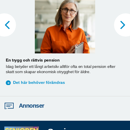
En trygg och rättvis pension
A
Idag betyder ett långt arbetsliv alltför ofta en total pension efter
T
skatt som skapar ekonomisk otrygghet för äldre.
ä
S
Det här behöver förändras
Annonser