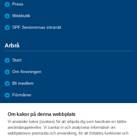
Press
Webbutik
SPF Seniorernas intranät
Arbrå
Start
Om föreningen
Bli medlem
Förmåner
Aktuellt i föreningen
Om kakor på denna webbplats
Reportage
Vi använder kakor (cookies) för att erbjuda dig som besökare en bättre
användarupplevelse. Vi samlar in och analyserar information om
Arkiv
webbplatsens prestanda och användning, för att förbättra funktioner och