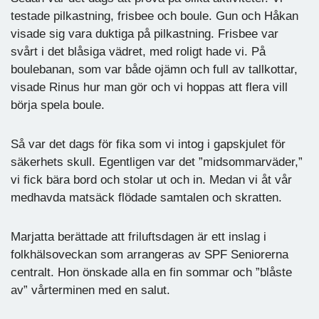
testade pilkastning, frisbee och boule. Gun och Håkan
visade sig vara duktiga på pilkastning. Frisbee var
svårt i det blåsiga vädret, med roligt hade vi. På
boulebanan, som var både ojämn och full av tallkottar,
visade Rinus hur man gör och vi hoppas att flera vill
börja spela boule.
Så var det dags för fika som vi intog i gapskjulet för
säkerhets skull. Egentligen var det ”midsommarväder,”
vi fick bära bord och stolar ut och in. Medan vi åt vår
medhavda matsäck flödade samtalen och skratten.
Marjatta berättade att friluftsdagen är ett inslag i
folkhälsoveckan som arrangeras av SPF Seniorerna
centralt. Hon önskade alla en fin sommar och ”blåste
av” vårterminen med en salut.