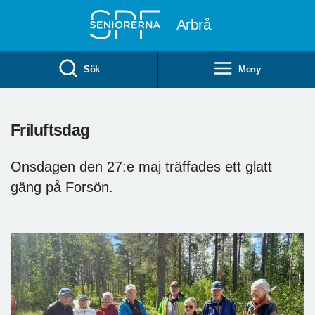
Till övergripande innehåll
Arbrå
Sök
Meny
Friluftsdag
Onsdagen den 27:e maj träffades ett glatt
gäng på Forsön.