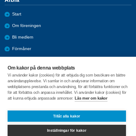
Start
Om föreningen
Bli medlem
Förmåner
Aktuellt i föreningen
Om kakor på denna webbplats
Reportage
Vi använder kakor (cookies) för att erbjuda dig som besökare en bättre
användarupplevelse. Vi samlar in och analyserar information om
Arkiv
webbplatsens prestanda och användning, för att förbättra funktioner och
för att förbättra och anpassa innehållet. Vi använder kakor (cookies) för
att kunna erbjuda anpassade annonser.
Läs mer om kakor
C/o:L Berg
Bondegatan 21 D
821 60 ARBRÅ
Tillåt alla kakor
Telefon:
+46 702442186
Inställningar för kakor
lillemor.gb.berg@gmail.com