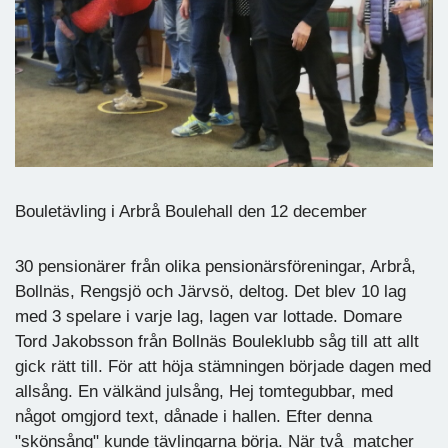
Bouletävling i Arbrå Boulehall den 12 december
30 pensionärer från olika pensionärsföreningar, Arbrå,
Bollnäs, Rengsjö och Järvsö, deltog. Det blev 10 lag
med 3 spelare i varje lag, lagen var lottade. Domare
Tord Jakobsson från Bollnäs Bouleklubb såg till att allt
gick rätt till. För att höja stämningen började dagen med
allsång. En välkänd julsång, Hej tomtegubbar, med
något omgjord text, dånade i hallen. Efter denna
"skönsång" kunde tävlingarna börja. När två matcher