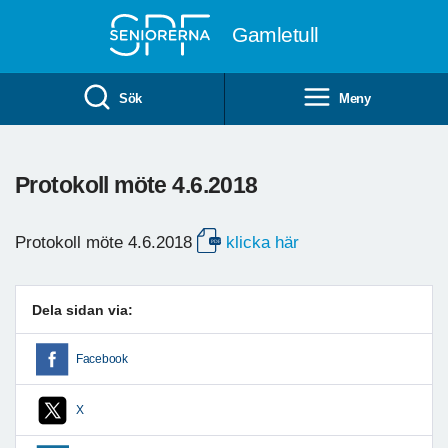
Till övergripande innehåll
Gamletull
Sök
Meny
Protokoll möte 4.6.2018
Protokoll möte 4.6.2018
klicka här
Dela sidan via:
Facebook
X