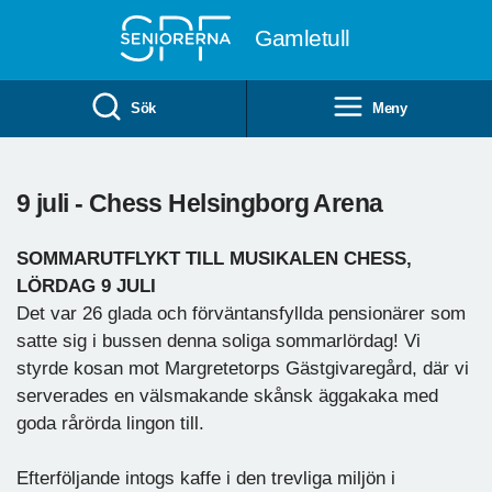
Till övergripande innehåll
Gamletull
Sök
Meny
9 juli - Chess Helsingborg Arena
SOMMARUTFLYKT TILL MUSIKALEN CHESS,
LÖRDAG 9 JULI
Det var 26 glada och förväntansfyllda pensionärer som
satte sig i bussen denna soliga sommarlördag! Vi
styrde kosan mot Margretetorps Gästgivaregård, där vi
serverades en välsmakande skånsk äggakaka med
goda rårörda lingon till.
Efterföljande intogs kaffe i den trevliga miljön i