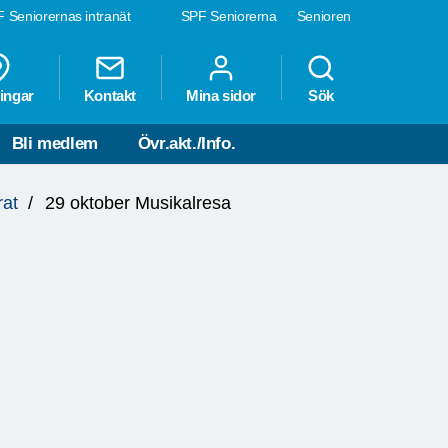
 Seniorernas intranät
SPF Seniorerna
Senioren
ingar
Kontakt
Mina sidor
Sök
Bli medlem
Övr.akt./Info.
rat
29 oktober Musikalresa