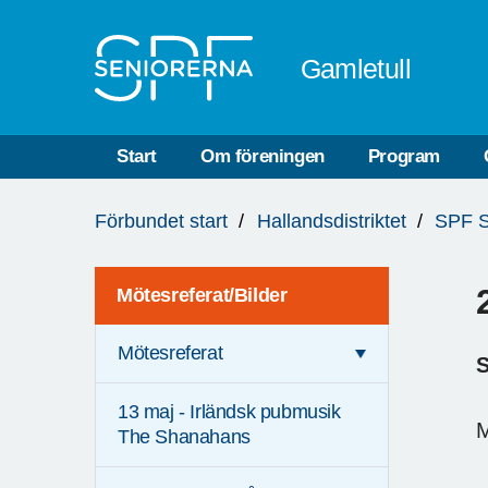
Till övergripande innehåll
Gamletull
Start
Om föreningen
Program
Du
Förbundet start
Hallandsdistriktet
SPF S
är
här:
Mötesreferat/Bilder
Mötesreferat
S
13 maj - Irländsk pubmusik
M
The Shanahans