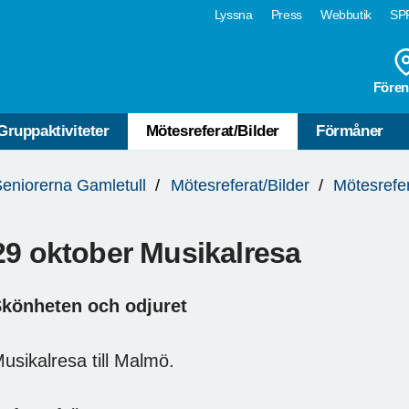
Lyssna
Press
Webbutik
SPF
Fören
Gruppaktiviteter
Mötesreferat/Bilder
Förmåner
eniorerna Gamletull
Mötesreferat/Bilder
Mötesrefe
29 oktober Musikalresa
könheten och odjuret
usikalresa till Malmö.