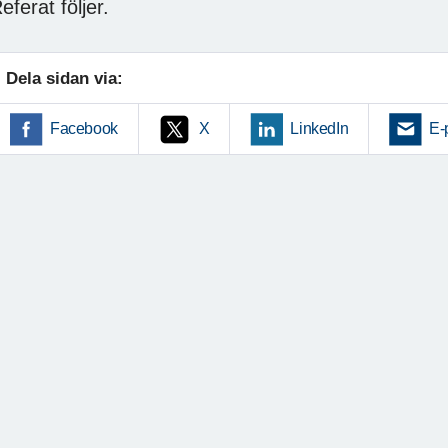
eferat följer.
Dela sidan via:
Facebook
X
LinkedIn
E-