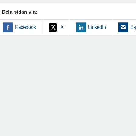
Dela sidan via:
Facebook
X
LinkedIn
E-