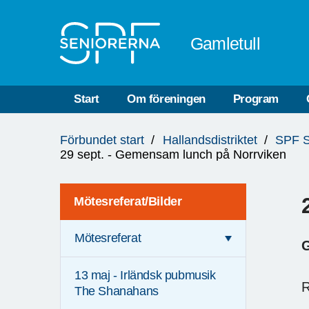
Till övergripande innehåll
Gamletull
Start
Om föreningen
Program
Du
Förbundet start
Hallandsdistriktet
SPF S
är
29 sept. - Gemensam lunch på Norrviken
här:
Mötesreferat/Bilder
Mötesreferat
G
13 maj - Irländsk pubmusik
R
The Shanahans