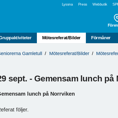
Lyssna
Press
Webbutik
SPF
Fören
Gruppaktiviteter
Mötesreferat/Bilder
Förmåner
eniorerna Gamletull
Mötesreferat/Bilder
Mötesrefe
29 sept. - Gemensam lunch på 
emensam lunch på Norrviken
eferat följer.