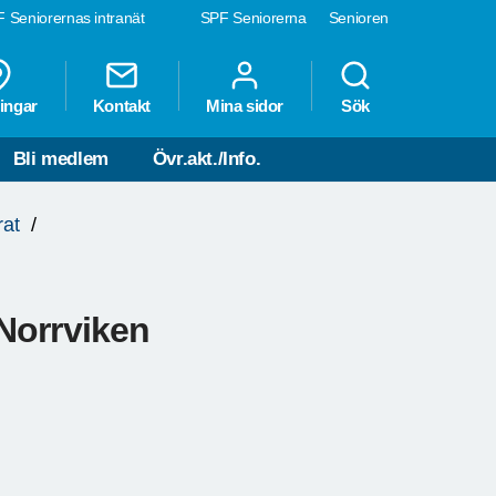
 Seniorernas intranät
SPF Seniorerna
Senioren
ingar
Kontakt
Mina sidor
Sök
Bli medlem
Övr.akt./Info.
rat
Norrviken