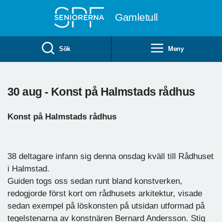
Till övergripande innehåll
Gamletull
Sök
Meny
30 aug - Konst på Halmstads rådhus
Konst på Halmstads rådhus
38 deltagare infann sig denna onsdag kväll till Rådhuset
i Halmstad.
Guiden togs oss sedan runt bland konstverken,
redogjorde först kort om rådhusets arkitektur, visade
sedan exempel på löskonsten på utsidan utformad på
tegelstenarna av konstnären Bernard Andersson. Stig