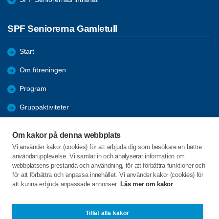
SPF Seniorerna Gamletull
Start
Om föreningen
Program
Gruppaktiviteter
Mötesreferat/Bilder
Om kakor på denna webbplats
Förmåner
Vi använder kakor (cookies) för att erbjuda dig som besökare en bättre
användarupplevelse. Vi samlar in och analyserar information om
Bli medlem
webbplatsens prestanda och användning, för att förbättra funktioner och
för att förbättra och anpassa innehållet. Vi använder kakor (cookies) för
Övr.akt./Info.
att kunna erbjuda anpassade annonser.
Läs mer om kakor
-
Tillåt alla kakor