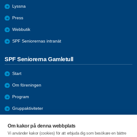
Lyssna
Press
Webbutik
SPF Seniorernas intranät
SPF Seniorerna Gamletull
Start
Om föreningen
Program
Gruppaktiviteter
Mötesreferat/Bilder
Om kakor på denna webbplats
Förmåner
Vi använder kakor (cookies) för att erbjuda dig som besökare en bättre