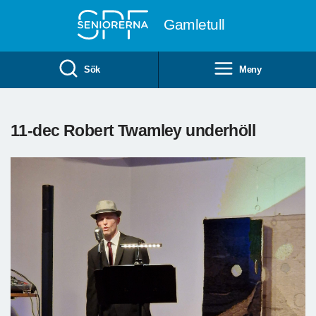
Till övergripande innehåll
Gamletull
Sök
Meny
11-dec Robert Twamley underhöll