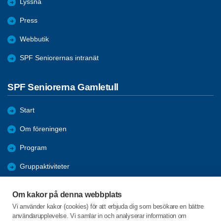
Lyssna
Press
Webbutik
SPF Seniorernas intranät
SPF Seniorerna Gamletull
Start
Om föreningen
Program
Gruppaktiviteter
Mötesreferat/Bilder
Om kakor på denna webbplats
Förmåner
Vi använder kakor (cookies) för att erbjuda dig som besökare en bättre
användarupplevelse. Vi samlar in och analyserar information om