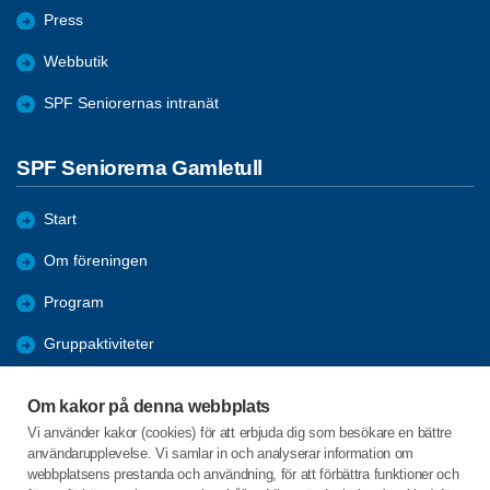
Press
Webbutik
SPF Seniorernas intranät
SPF Seniorerna Gamletull
Start
Om föreningen
Program
Gruppaktiviteter
Mötesreferat/Bilder
Om kakor på denna webbplats
Förmåner
Vi använder kakor (cookies) för att erbjuda dig som besökare en bättre
användarupplevelse. Vi samlar in och analyserar information om
Bli medlem
webbplatsens prestanda och användning, för att förbättra funktioner och