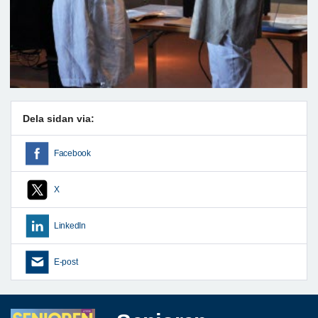
Dela sidan via:
Facebook
X
LinkedIn
E-post