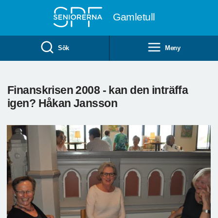
Till övergripande innehåll
Gamletull
Sök
Meny
Finanskrisen 2008 - kan den inträffa
igen? Håkan Jansson