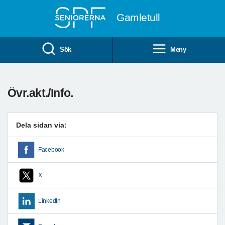
Till övergripande innehåll
Gamletull
Sök
Meny
Övr.akt./Info.
Dela sidan via:
Facebook
X
LinkedIn