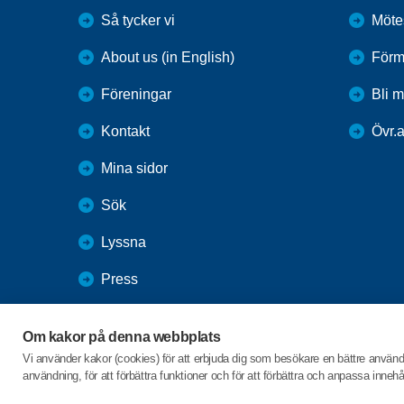
Så tycker vi
Mötes
About us (in English)
Förm
Föreningar
Bli 
Kontakt
Övr.a
Mina sidor
Sök
Lyssna
Press
Webbutik
Om kakor på denna webbplats
SPF Seniorernas intranät
Vi använder kakor (cookies) för att erbjuda dig som besökare en bättre använ
användning, för att förbättra funktioner och för att förbättra och anpassa inne