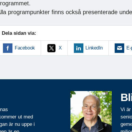
rogrammet.
lla programpunkter finns också presenterade unde
Dela sidan via:
Facebook
X
LinkedIn
E-
Bl
rnas
Vi är
 kommer ut med
senio
gan är nu uppe i
geme
gen är en
miljo