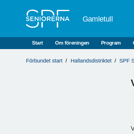
Till övergripande innehåll
Gamletull
Start
Om föreningen
Program
Du
Förbundet start
Hallandsdistriktet
SPF S
är
här:
V