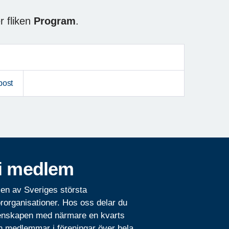
r fliken
Program
.
post
i medlem
 en av Sveriges största
rorganisationer. Hos oss delar du
nskapen med närmare en kvarts
n medlemmar i föreningar över hela