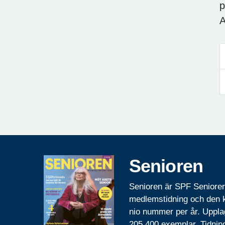
p
A
Senioren
Senioren är SPF Seniore
medlemstidning och den
nio nummer per år. Uppla
205 400 exemplar. Tidnin