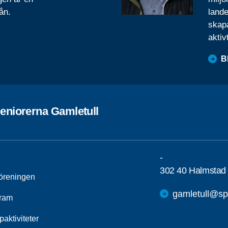
ån.
lande
skapa
aktiv
B
eniorerna Gamletull
-
302 40 Halmstad
öreningen
gamletull@sp
ram
aktiviteter