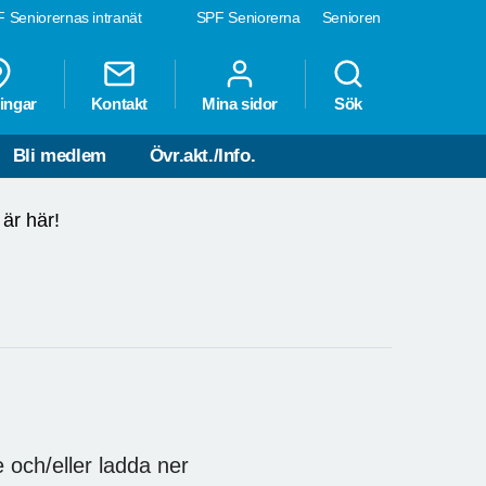
 Seniorernas intranät
SPF Seniorerna
Senioren
ingar
Kontakt
Mina sidor
Sök
Bli medlem
Övr.akt./Info.
är här!
e och/eller ladda ner