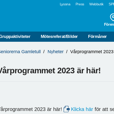
Lyssna
Press
Webbutik
SPF
Fören
Gruppaktiviteter
Mötesreferat/Bilder
Förmåner
eniorerna Gamletull
Nyheter
Vårprogrammet 2023 
Vårprogrammet 2023 är här!
årprogrammet 2023 är här!
Klicka här
för att s