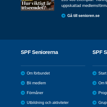
uppskattad medlemsförm
Gå till senioren.se
SPF Seniorerna
SPF S
Om förbundet
Start
Bli medlem
Om f
Förmåner
Prog
Utbildning och aktiviteter
Grupp