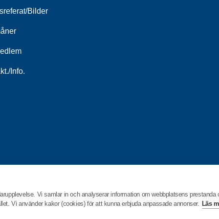
referat/Bilder
åner
medlem
kt./Info.
darupplevelse. Vi samlar in och analyserar information om webbplatsens prestanda
hållet. Vi använder kakor (cookies) för att kunna erbjuda anpassade annonser.
Läs m