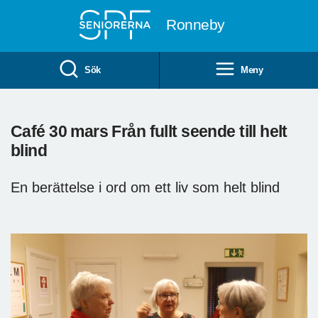
Till övergripande innehåll
Ronneby
Sök
Meny
Café 30 mars Från fullt seende till helt
blind
En berättelse i ord om ett liv som helt blind