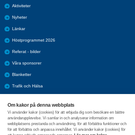
Aktiviteter
Nyheter
Länkar
Höstprogrammet 2026
Referat - bilder
Våra sponsorer
Blanketter
Trafik och Hälsa
Arkiv
Om kakor på denna webbplats
Föreningars öppna aktiviteter
Vi använder kakor (cookies) för att erbjuda dig som besökare en bättre
användarupplevelse. Vi samlar in och analyserar information om
Seniorrådet med rapporter
webbplatsens prestanda och användning, för att förbättra funktioner och
för att förbättra och anpassa innehållet. Vi använder kakor (cookies) för