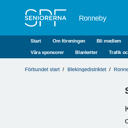
Till övergripande innehåll
Ronneby
Start
Om föreningen
Bli medlem
Våra sponsorer
Blanketter
Trafik o
Du
Förbundet start
Blekingedistriktet
Ronn
är
här: