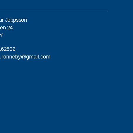
eur Jeppsson
en 24
Y
162502
a.ronneby@gmail.com