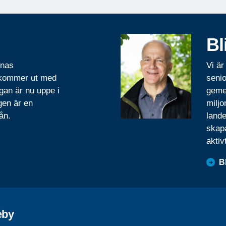
Bl
rnas
Vi är
 kommer ut med
senio
gan är nu uppe i
geme
gen är en
miljo
ån.
lande
skapa
aktiv
B
eby