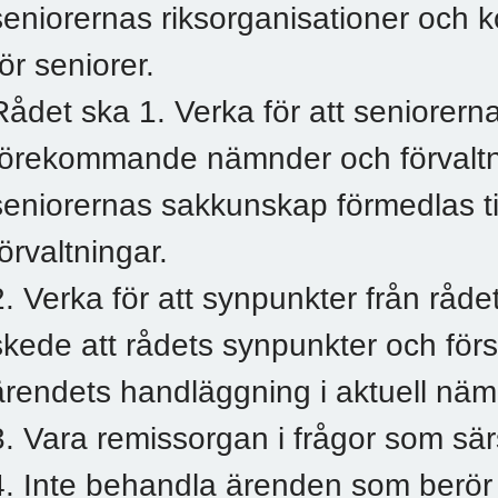
seniorernas riksorganisationer och
rör seniorer.
Rådet ska 1. Verka för att seniorerna
förekommande nämnder och förvaltni
seniorernas sakkunskap förmedlas t
förvaltningar.
2. Verka för att synpunkter från rådet
skede att rådets synpunkter och för
ärendets handläggning i aktuell nämn
3. Vara remissorgan i frågor som särsk
4. Inte behandla ärenden som berör 