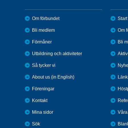
Om förbundet
Start
Bli medlem
Om f
Förmåner
Bli 
Utbildning och aktiviteter
Aktiv
Så tycker vi
Nyhe
About us (in English)
Länk
Föreningar
Höst
Kontakt
Refer
Mina sidor
Våra
Sök
Blank