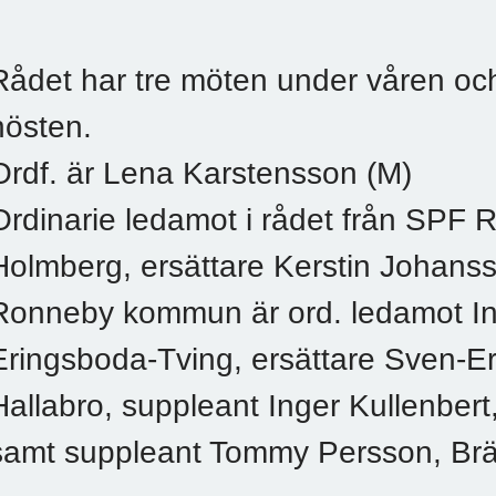
Rådet har tre möten under våren oc
hösten.
Ordf. är Lena Karstensson (M)
Ordinarie ledamot i rådet från SPF
Holmberg, ersättare Kerstin Johansso
Ronneby kommun är ord. ledamot I
Eringsboda-Tving, ersättare Sven-Er
Hallabro, suppleant Inger Kullenber
samt suppleant Tommy Persson, Br