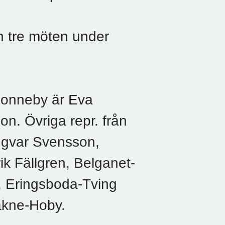
h tre möten under
 Ronneby är Eva
n. Övriga repr. från
ngvar Svensson,
ik Fällgren, Belganet-
t, Eringsboda-Tving
äkne-Hoby.