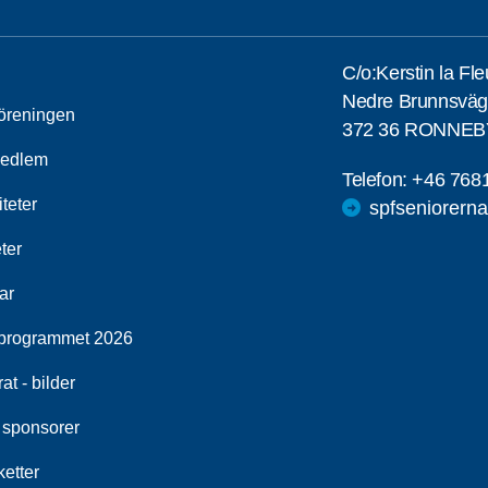
C/o:Kerstin la Fl
Nedre Brunnsväg
öreningen
372 36 RONNEB
medlem
Telefon:
+46 768
iteter
spfseniorern
ter
ar
programmet 2026
at - bilder
 sponsorer
etter