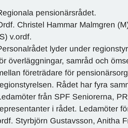
Regionala pensionärsrådet.
Ordf. Christel Hammar Malmgren (M),
(S) v.ordf.
Personalrådet lyder under regionstyr
för överläggningar, samråd och ömse
mellan företrädare för pensionärsor
regionstyrelsen. Rådet har fyra sa
Ledamöter från SPF Seniorerna, P
representanter i rådet. Ledamöter f
ordf. Styrbjörn Gustavsson, Anitha F