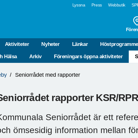
Lyssna
Press
Webbutik
SPF
Fören
Aktiviteter
Nyheter
Länkar
Höstprogramme
ch Hälsa
Arkiv
Föreningars öppna aktiviteter
S
eby
Seniorrådet med rapporter
Seniorrådet rapporter KSR/RP
Kommunala Seniorrådet är ett refer
och ömsesidig information mellan för