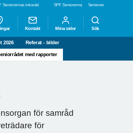
 Seniorernas intranät
SPF Seniorerna
Senioren
ingar
Kontakt
Mina sidor
Sök
t 2026
Referat - bilder
eniorrådet med rapporter
R
ensorgan för samråd
eträdare för