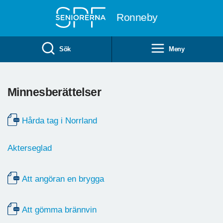
Till övergripande innehåll
Ronneby
Sök
Meny
Minnesberättelser
Hårda tag i Norrland
Akterseglad
Att angöran en brygga
Att gömma brännvin