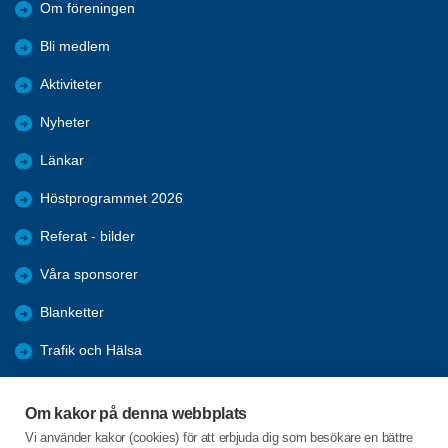
Om föreningen
Bli medlem
Aktiviteter
Nyheter
Länkar
Höstprogrammet 2026
Referat - bilder
Våra sponsorer
Blanketter
Trafik och Hälsa
Arkiv
Om kakor på denna webbplats
Föreningars öppna aktiviteter
Vi använder kakor (cookies) för att erbjuda dig som besökare en bättre