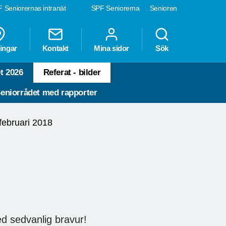
 Seniorernas intranät
SPF Seniorerna
Senioren
ingar
Kontakt
Mina sidor
Sök
t 2026
Referat - bilder
eniorrådet med rapporter
februari 2018
d sedvanlig bravur!