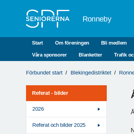
Till övergripande innehåll
Ronneby
Start
Om föreningen
Bli medlem
Våra sponsorer
Blanketter
Trafik o
Du
Förbundet start
Blekingedistriktet
Ronn
är
här:
Referat - bilder
2026
Å
Referat och bilder 2025
N