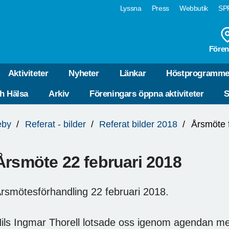
Lyssna
Press
Webbutik
SPF
Fören
Aktiviteter
Nyheter
Länkar
Höstprogramme
ch Hälsa
Arkiv
Föreningars öppna aktiviteter
S
eby
Referat - bilder
Referat bilder 2018
Årsmöte 
Årsmöte 22 februari 2018
rsmötesförhandling 22 februari 2018.
ils Ingmar Thorell lotsade oss igenom agendan me