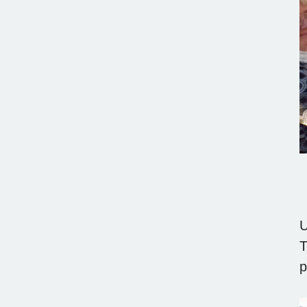
U
T
p