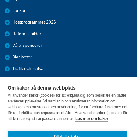
Länkar
Höstprogrammet 2026
Referat - bilder
Våra sponsorer
Blanketter
Trafik och Hälsa
Arkiv
Om kakor på denna webbplats
Föreningars öppna aktiviteter
Vi använder kakor (cookies) för att erbjuda dig som besökare en bättre
användarupplevelse. Vi samlar in och analyserar information om
Seniorrådet med rapporter
webbplatsens prestanda och användning, för att förbättra funktioner och
för att förbättra och anpassa innehållet. Vi använder kakor (cookies) för
att kunna erbjuda anpassade annonser.
Läs mer om kakor
C/o:Kerstin la Fleur Jeppsson
Nedre Brunnsvägen 24
372 36 RONNEBY
Tillåt alla kakor