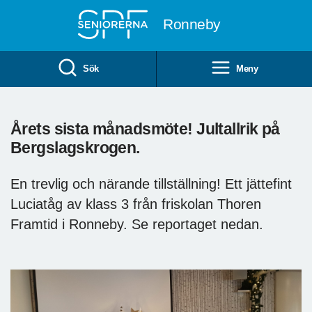
Till övergripande innehåll
Ronneby
Sök
Meny
Årets sista månadsmöte! Jultallrik på
Bergslagskrogen.
En trevlig och närande tillställning! Ett jättefint
Luciatåg av klass 3 från friskolan Thoren
Framtid i Ronneby. Se reportaget nedan.