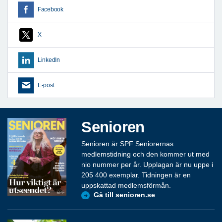
Facebook
X
LinkedIn
E-post
Senioren
Senioren är SPF Seniorernas
medlemstidning och den kommer ut med
nio nummer per år. Upplagan är nu uppe i
205 400 exemplar. Tidningen är en
uppskattad medlemsförmån.
Gå till senioren.se