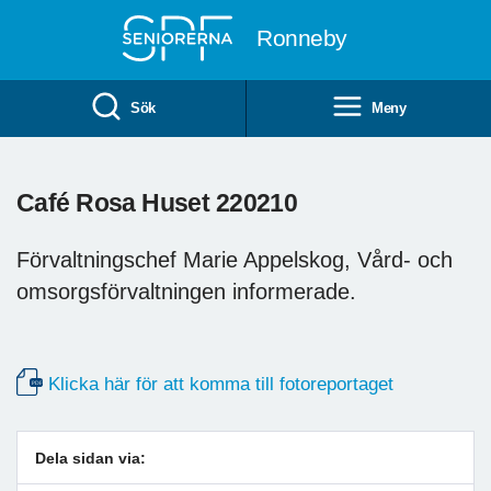
Till övergripande innehåll
Ronneby
Sök
Meny
Café Rosa Huset 220210
Förvaltningschef Marie Appelskog, Vård- och
omsorgsförvaltningen informerade.
Klicka här för att komma till fotoreportaget
Dela sidan via: