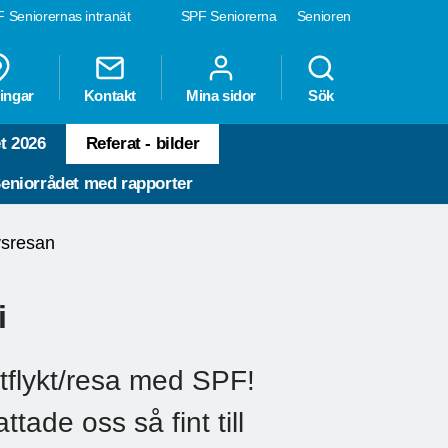
 Seniorernas intranät
SPF Seniorerna
Senioren
ingar
Kontakt
Mina sidor
Sök
t 2026
Referat - bilder
eniorrådet med rapporter
vsresan
i
utflykt/resa med SPF!
ade oss så fint till