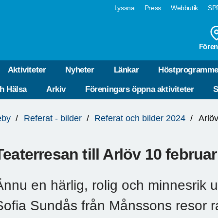
Lyssna
Press
Webbutik
SPF
Fören
Aktiviteter
Nyheter
Länkar
Höstprogramme
ch Hälsa
Arkiv
Föreningars öppna aktiviteter
S
eby
Referat - bilder
Referat och bilder 2024
Arlö
Teaterresan till Arlöv 10 februar
Ännu en härlig, rolig och minnesrik 
Sofia Sundås från Månssons resor ratt