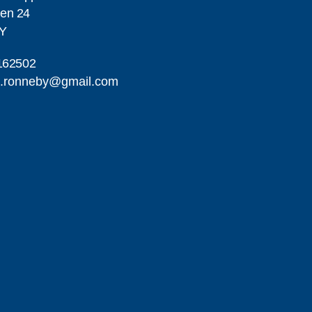
en 24
Y
162502
a.ronneby@gmail.com