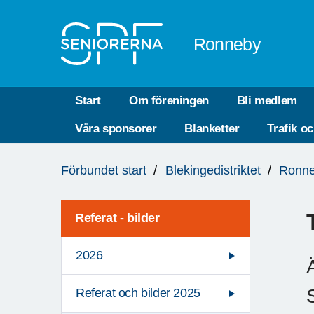
Till övergripande innehåll
Ronneby
Start
Om föreningen
Bli medlem
Våra sponsorer
Blanketter
Trafik o
Du
Förbundet start
Blekingedistriktet
Ronn
är
här:
Referat - bilder
2026
Referat och bilder 2025