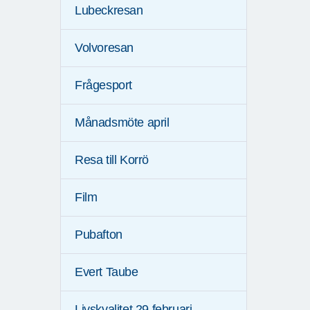
Lubeckresan
Volvoresan
Frågesport
Månadsmöte april
Resa till Korrö
Film
Pubafton
Evert Taube
Livskvalitet 29 februari