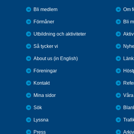
Bli medlem
Om f
Förmåner
Bli 
Utbildning och aktiviteter
Aktiv
Så tycker vi
Nyhe
About us (in English)
Länk
Föreningar
Höst
Kontakt
Refer
Mina sidor
Våra
Sök
Blank
Lyssna
Trafi
Press
Arkiv