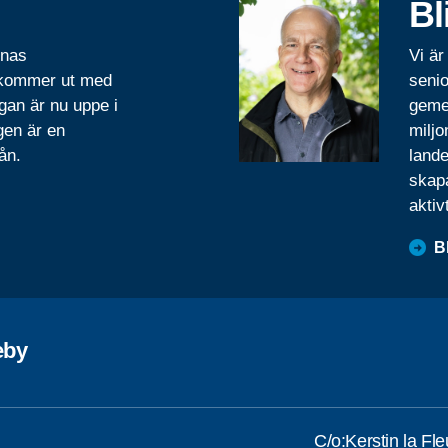
Bl
rnas
Vi är
 kommer ut med
senio
gan är nu uppe i
geme
gen är en
miljo
ån.
lande
skapa
aktiv
B
eby
C/o:Kerstin la Fl