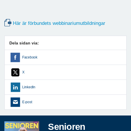
Snart är det vår!
Här är förbundets webbinariumutbildningar
Dela sidan via:
Facebook
X
LinkedIn
E-post
Senioren