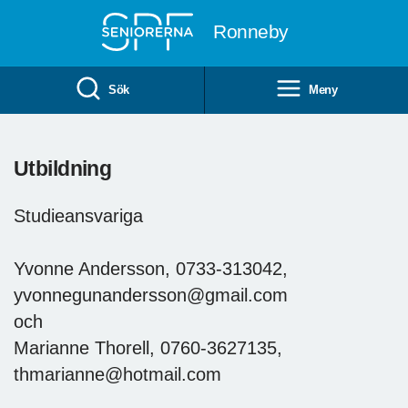
Till övergripande innehåll
Ronneby
Sök
Meny
Utbildning
Studieansvariga
Yvonne Andersson, 0733-313042,
yvonnegunandersson@gmail.com
och
Marianne Thorell, 0760-3627135,
thmarianne@hotmail.com