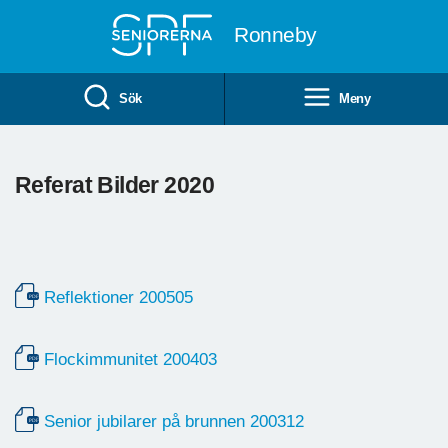
Till övergripande innehåll
Ronneby
Sök
Meny
Referat Bilder 2020
Reflektioner 200505
Flockimmunitet 200403
Senior jubilarer på brunnen 200312