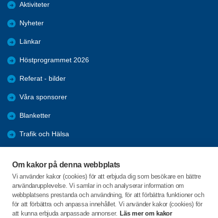
Aktiviteter
Nyheter
Länkar
Höstprogrammet 2026
Referat - bilder
Våra sponsorer
Blanketter
Trafik och Hälsa
Arkiv
Om kakor på denna webbplats
Föreningars öppna aktiviteter
Vi använder kakor (cookies) för att erbjuda dig som besökare en bättre
användarupplevelse. Vi samlar in och analyserar information om
Seniorrådet med rapporter
webbplatsens prestanda och användning, för att förbättra funktioner och
för att förbättra och anpassa innehållet. Vi använder kakor (cookies) för
att kunna erbjuda anpassade annonser.
Läs mer om kakor