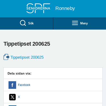
Till övergripande innehåll
Ronneby
Sök
Meny
Tippetipset 200625
Tippetipset 200625
Dela sidan via:
Facebook
X