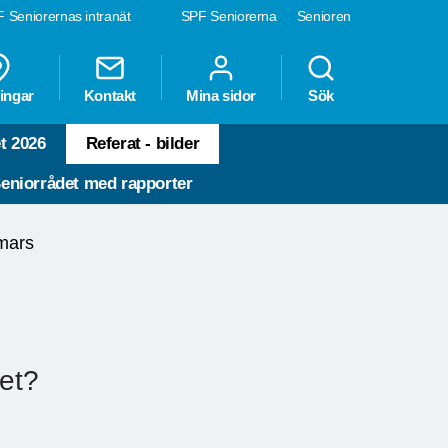
 Seniorernas intranät
SPF Seniorerna
Senioren
ingar
Kontakt
Mina sidor
Sök
t 2026
Referat - bilder
eniorrådet med rapporter
mars
det?