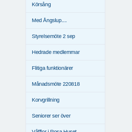
Körsång
Med Ångslup....
Styrelsemöte 2 sep
Hedrade medlemmar
Flitiga funktionärer
Månadsmöte 220818
Korvgrillning
Seniorer ser över
Våfflor i Rosa Huset