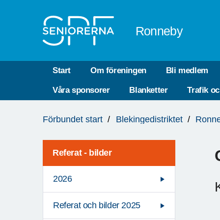
Till övergripande innehåll
Ronneby
Start
Om föreningen
Bli medlem
Våra sponsorer
Blanketter
Trafik o
Du
Förbundet start
Blekingedistriktet
Ronn
är
här:
Referat - bilder
2026
Referat och bilder 2025