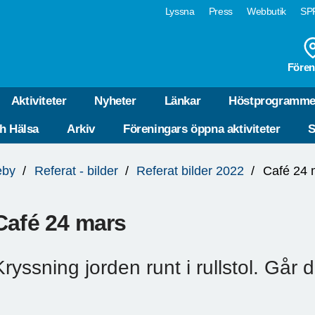
Lyssna
Press
Webbutik
SPF
Fören
Aktiviteter
Nyheter
Länkar
Höstprogramme
ch Hälsa
Arkiv
Föreningars öppna aktiviteter
S
eby
Referat - bilder
Referat bilder 2022
Café 24 
Café 24 mars
Kryssning jorden runt i rullstol. Går 