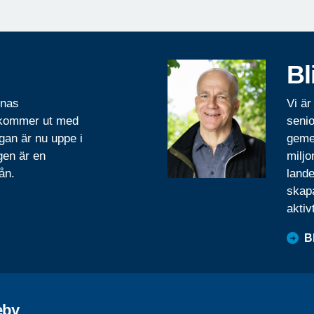
Bl
rnas
Vi är
 kommer ut med
senio
gan är nu uppe i
geme
gen är en
miljo
ån.
lande
skapa
aktiv
B
eby