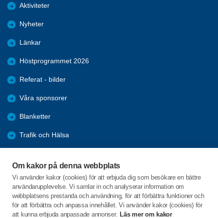
Aktiviteter
Nyheter
Länkar
Höstprogrammet 2026
Referat - bilder
Våra sponsorer
Blanketter
Trafik och Hälsa
Arkiv
Om kakor på denna webbplats
Föreningars öppna aktiviteter
Vi använder kakor (cookies) för att erbjuda dig som besökare en bättre
användarupplevelse. Vi samlar in och analyserar information om
Seniorrådet med rapporter
webbplatsens prestanda och användning, för att förbättra funktioner och
för att förbättra och anpassa innehållet. Vi använder kakor (cookies) för
att kunna erbjuda anpassade annonser.
Läs mer om kakor