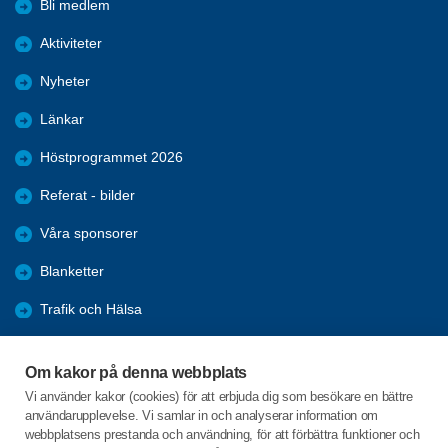
Bli medlem
Aktiviteter
Nyheter
Länkar
Höstprogrammet 2026
Referat - bilder
Våra sponsorer
Blanketter
Trafik och Hälsa
Arkiv
Om kakor på denna webbplats
Föreningars öppna aktiviteter
Vi använder kakor (cookies) för att erbjuda dig som besökare en bättre
användarupplevelse. Vi samlar in och analyserar information om
Seniorrådet med rapporter
webbplatsens prestanda och användning, för att förbättra funktioner och