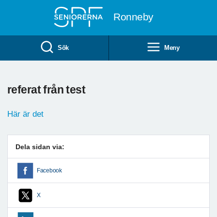
Till övergripande innehåll
Ronneby
Sök
Meny
referat från test
Här är det
Dela sidan via:
Facebook
X