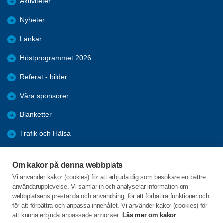
Aktiviteter
Nyheter
Länkar
Höstprogrammet 2026
Referat - bilder
Våra sponsorer
Blanketter
Trafik och Hälsa
Arkiv
Om kakor på denna webbplats
Föreningars öppna aktiviteter
Vi använder kakor (cookies) för att erbjuda dig som besökare en bättre
användarupplevelse. Vi samlar in och analyserar information om
Seniorrådet med rapporter
webbplatsens prestanda och användning, för att förbättra funktioner och
för att förbättra och anpassa innehållet. Vi använder kakor (cookies) för
att kunna erbjuda anpassade annonser.
Läs mer om kakor
C/o:Kerstin la Fleur Jeppsson