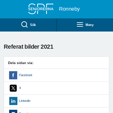
Till övergripande innehåll
Ronneby
Sök
Meny
Referat bilder 2021
Dela sidan via:
Facebook
X
LinkedIn