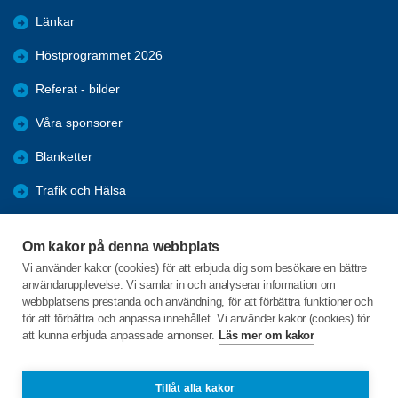
Länkar
Höstprogrammet 2026
Referat - bilder
Våra sponsorer
Blanketter
Trafik och Hälsa
Arkiv
Om kakor på denna webbplats
Föreningars öppna aktiviteter
Vi använder kakor (cookies) för att erbjuda dig som besökare en bättre
användarupplevelse. Vi samlar in och analyserar information om
Seniorrådet med rapporter
webbplatsens prestanda och användning, för att förbättra funktioner och
för att förbättra och anpassa innehållet. Vi använder kakor (cookies) för
att kunna erbjuda anpassade annonser.
Läs mer om kakor
C/o:Kerstin la Fleur Jeppsson
Nedre Brunnsvägen 24
372 36 RONNEBY
Tillåt alla kakor