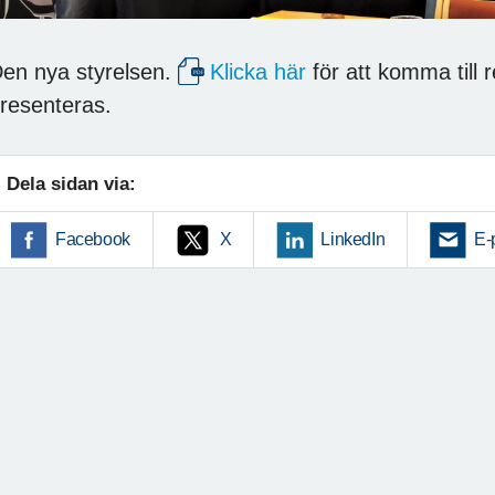
en nya styrelsen.
Klicka här
för att komma till
resenteras.
Dela sidan via:
Facebook
X
LinkedIn
E-