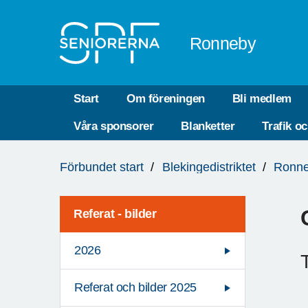
Till övergripande innehåll
Ronneby
Start
Om föreningen
Bli medlem
Våra sponsorer
Blanketter
Trafik o
Du
Förbundet start
Blekingedistriktet
Ronn
är
här:
Referat - bilder
2026
Referat och bilder 2025