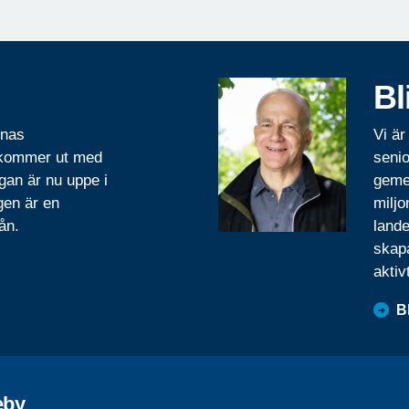
Bl
rnas
Vi är
 kommer ut med
senio
gan är nu uppe i
geme
gen är en
miljo
ån.
lande
skapa
aktiv
B
eby