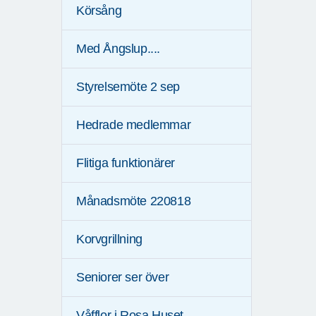
Körsång
Med Ångslup....
Styrelsemöte 2 sep
Hedrade medlemmar
Flitiga funktionärer
Månadsmöte 220818
Korvgrillning
Seniorer ser över
Våfflor i Rosa Huset