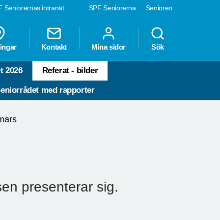
 Seniorernas intranät
SPF Seniorerna
Senioren
ingar
Kontakt
Mina sidor
Sök
t 2026
Referat - bilder
eniorrådet med rapporter
mars
sen presenterar sig.