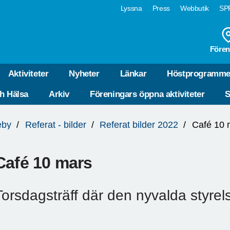
Lyssna
Press
Webbutik
SPF
Fören
Aktiviteter
Nyheter
Länkar
Höstprogramme
ch Hälsa
Arkiv
Föreningars öppna aktiviteter
S
eby
Referat - bilder
Referat bilder 2022
Café 10 
Café 10 mars
Torsdagsträff där den nyvalda styrel