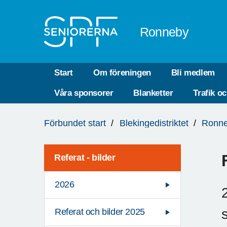
Till övergripande innehåll
Ronneby
Start
Om föreningen
Bli medlem
Våra sponsorer
Blanketter
Trafik o
Du
Förbundet start
Blekingedistriktet
Ronn
är
här:
Referat - bilder
2026
Referat och bilder 2025