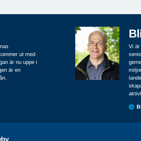
Bl
rnas
Vi är
 kommer ut med
senio
gan är nu uppe i
geme
gen är en
miljo
ån.
lande
skapa
aktiv
B
eby