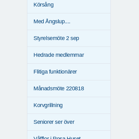
Körsång
Med Ångslup....
Styrelsemöte 2 sep
Hedrade medlemmar
Flitiga funktionärer
Månadsmöte 220818
Korvgrillning
Seniorer ser över
Våfflor i Rosa Huset