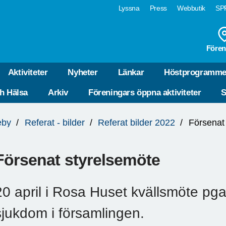
Lyssna
Press
Webbutik
SPF
Fören
Aktiviteter
Nyheter
Länkar
Höstprogramme
ch Hälsa
Arkiv
Föreningars öppna aktiviteter
S
eby
Referat - bilder
Referat bilder 2022
Försenat
Försenat styrelsemöte
20 april i Rosa Huset kvällsmöte pga
sjukdom i församlingen.