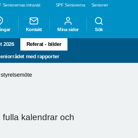
 Seniorernas intranät
SPF Seniorerna
Senioren
ingar
Kontakt
Mina sidor
Sök
t 2026
Referat - bilder
eniorrådet med rapporter
 styrelsemöte
 fulla kalendrar och