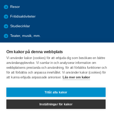
Resor
Fritidsaktiviteter
Studiecirklar
Teater, musik, mm.
Hänt under åren
Om kakor på denna webbplats
Förmåner
Vi använder kakor (cookies) för att erbjuda dig som besökare en bättre
användarupplevelse. Vi samlar in och analyserar information om
Bli medlem
webbplatsens prestanda och användning, för att förbättra funktioner och
för att förbättra och anpassa innehållet. Vi använder kakor (cookies) för
att kunna erbjuda anpassade annonser.
Läs mer om kakor
C/o:Per Byström
Östra Tulegatan 28
733 33 SALA
Tillåt alla kakor
Telefon:
+46 706636456
Inställningar för kakor
sala@spfseniorerna.se