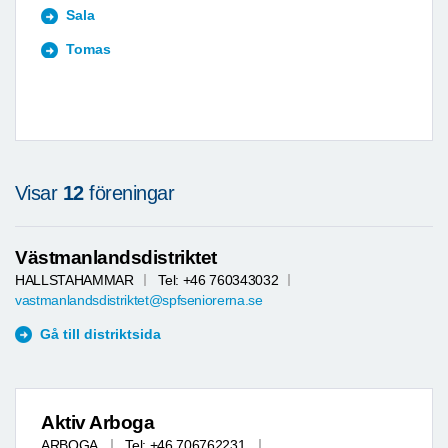
Sala
Tomas
Visar
12
föreningar
Västmanlandsdistriktet
HALLSTAHAMMAR
Tel: +46 760343032
vastmanlandsdistriktet@spfseniorerna.se
Gå till distriktsida
Aktiv Arboga
ARBOGA
Tel: +46 706762231