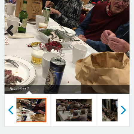
Previous
Next
Rensning 1
Föregående
Nästa