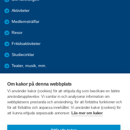
Aktiviteter
Medlemsträffar
Resor
Fritidsaktiviteter
Studiecirklar
Teater, musik, mm.
Hänt under åren
Om kakor på denna webbplats
Förmåner
Vi använder kakor (cookies) för att erbjuda dig som besökare en bättre
användarupplevelse. Vi samlar in och analyserar information om
Bli medlem
webbplatsens prestanda och användning, för att förbättra funktioner och
för att förbättra och anpassa innehållet. Vi använder kakor (cookies) för
att kunna erbjuda anpassade annonser.
Läs mer om kakor
C/o:Per Byström
Östra Tulegatan 28
733 33 SALA