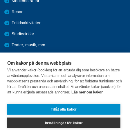
Medlemsträffar
Resor
Fritidsaktiviteter
Studiecirklar
Teater, musik, mm.
Hänt under åren
Om kakor på denna webbplats
Förmåner
Vi använder kakor (cookies) för att erbjuda dig som besökare en bättre
användarupplevelse. Vi samlar in och analyserar information om
Bli medlem
webbplatsens prestanda och användning, för att förbättra funktioner och
för att förbättra och anpassa innehållet. Vi använder kakor (cookies) för
att kunna erbjuda anpassade annonser.
Läs mer om kakor
C/o:Per Byström
Östra Tulegatan 28
733 33 SALA
Tillåt alla kakor
Telefon:
+46 706636456
Inställningar för kakor
sala@spfseniorerna.se