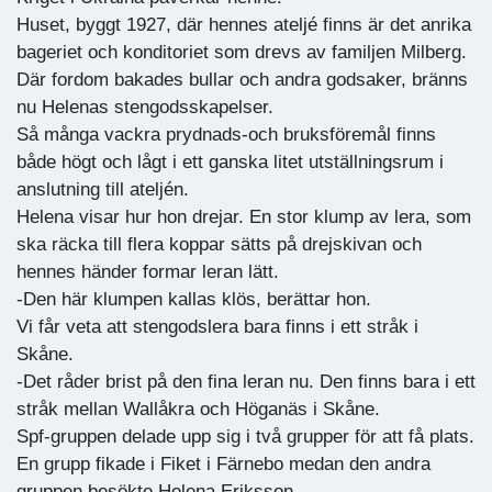
Huset, byggt 1927, där hennes ateljé finns är det anrika
bageriet och konditoriet som drevs av familjen Milberg.
Där fordom bakades bullar och andra godsaker, bränns
nu Helenas stengodsskapelser.
Så många vackra prydnads-och bruksföremål finns
både högt och lågt i ett ganska litet utställningsrum i
anslutning till ateljén.
Helena visar hur hon drejar. En stor klump av lera, som
ska räcka till flera koppar sätts på drejskivan och
hennes händer formar leran lätt.
-Den här klumpen kallas klös, berättar hon.
Vi får veta att stengodslera bara finns i ett stråk i
Skåne.
-Det råder brist på den fina leran nu. Den finns bara i ett
stråk mellan Wallåkra och Höganäs i Skåne.
Spf-gruppen delade upp sig i två grupper för att få plats.
En grupp fikade i Fiket i Färnebo medan den andra
gruppen besökte Helena Eriksson.