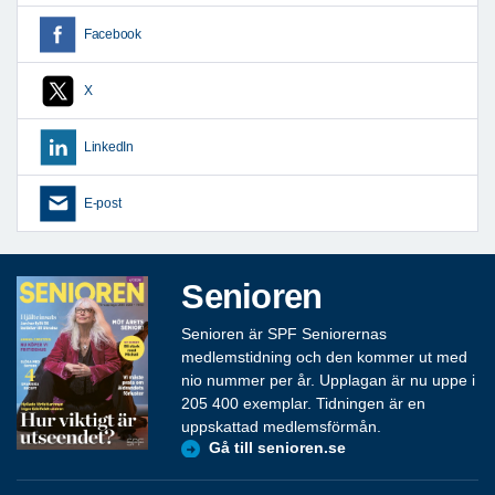
Facebook
X
LinkedIn
E-post
Senioren
Senioren är SPF Seniorernas
medlemstidning och den kommer ut med
nio nummer per år. Upplagan är nu uppe i
205 400 exemplar. Tidningen är en
uppskattad medlemsförmån.
Gå till senioren.se