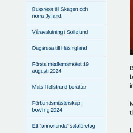
Bussresa till Skagen och
norra Jylland.
Våravslutning i Sofielund
Dagsresa till Häsingland
Första medlemsmötet 19
B
augusti 2024
b
i
Mats Hellstrand berättar
Förbundsmästerskap i
M
bowling 2024
t
Ett ”annorlunda” salaföretag
L