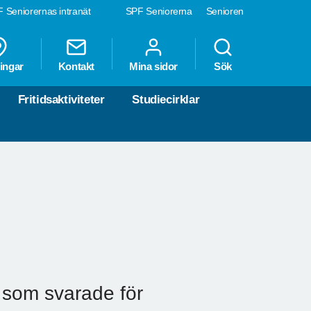
 Seniorernas intranät
SPF Seniorerna
Senioren
ingar
Kontakt
Mina sidor
Sök
Fritidsaktiviteter
Studiecirklar
 som svarade för