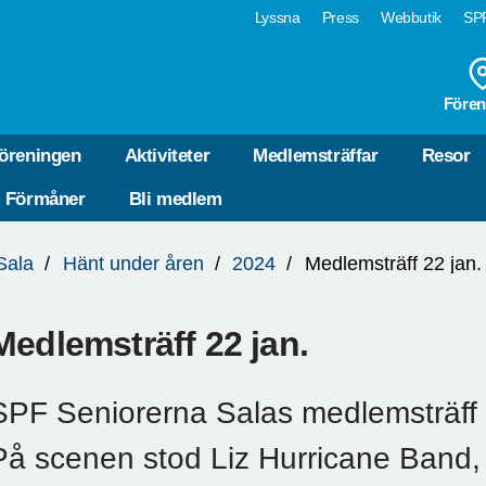
Lyssna
Press
Webbutik
SPF
Fören
öreningen
Aktiviteter
Medlemsträffar
Resor
Förmåner
Bli medlem
Sala
Hänt under åren
2024
Medlemsträff 22 jan.
Medlemsträff 22 jan.
SPF Seniorerna Salas medlemsträff
På scenen stod Liz Hurricane Band,