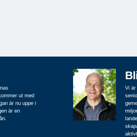
Bl
rnas
Vi är
 kommer ut med
senio
gan är nu uppe i
geme
gen är en
miljo
ån.
lande
skapa
aktiv