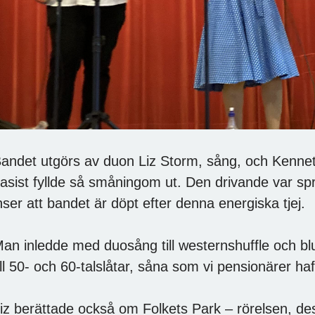
andet utgörs av duon Liz Storm, sång, och Kennet
asist fyllde så småningom ut. Den drivande var spral
nser att bandet är döpt efter denna energiska tjej.
an inledde med duosång till westernshuffle och bl
ill 50- och 60-talslåtar, såna som vi pensionärer haft 
iz berättade också om Folkets Park – rörelsen, des