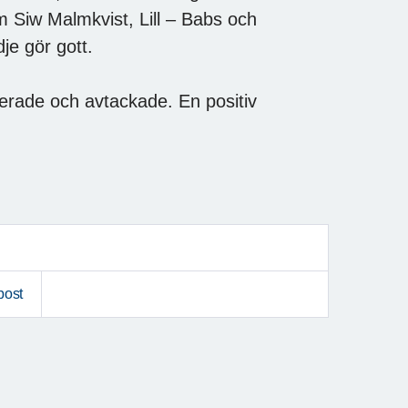
m Siw Malmkvist, Lill – Babs och
je gör gott.
erade och avtackade. En positiv
post