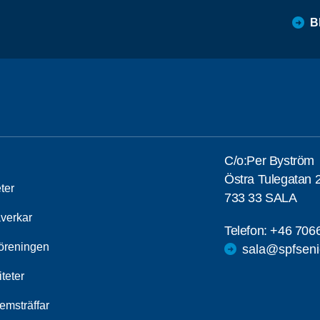
B
C/o:Per Byström
Östra Tulegatan 
ter
733 33 SALA
åverkar
Telefon:
+46 706
öreningen
sala@spfseni
iteter
emsträffar