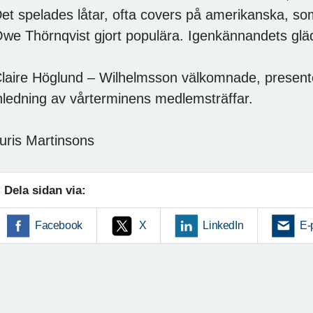
et spelades låtar, ofta covers på amerikanska, so
we Thörnqvist gjort populära. Igenkännandets gläd
laire Höglund – Wilhelmsson välkomnade, present
nledning av vårterminens medlemsträffar.
uris Martinsons
Dela sidan via:
Facebook
X
LinkedIn
E-