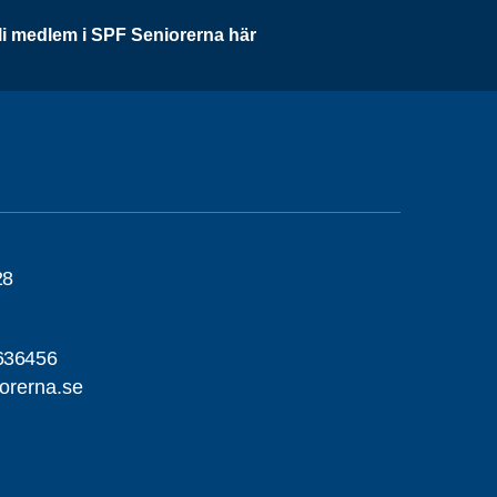
li medlem i SPF Seniorerna här
28
636456
orerna.se