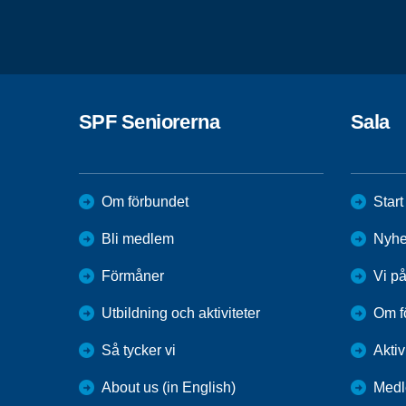
SPF Seniorerna
Sala
Om förbundet
Start
Bli medlem
Nyhe
Förmåner
Vi p
Utbildning och aktiviteter
Om f
Så tycker vi
Aktiv
About us (in English)
Medl