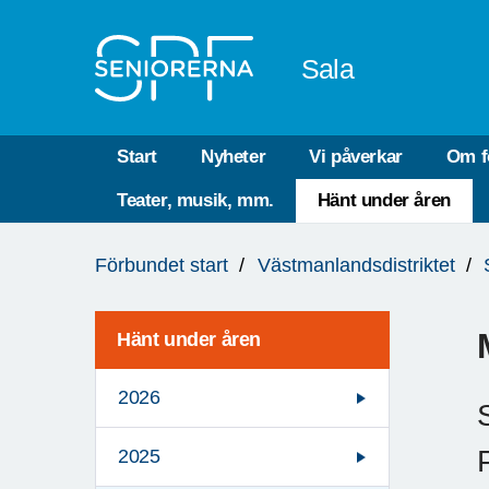
Till övergripande innehåll
Sala
Start
Nyheter
Vi påverkar
Om f
Teater, musik, mm.
Hänt under åren
Du
Förbundet start
Västmanlandsdistriktet
är
här:
Hänt under åren
2026
2025