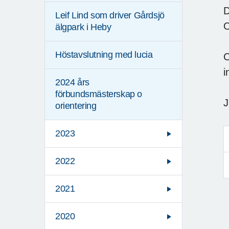
D
Leif Lind som driver Gårdsjö
O
älgpark i Heby
Höstavslutning med lucia
C
i
2024 års
förbundsmästerskap o
J
orientering
2023
2022
2021
2020