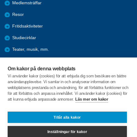
Medlemsträffar
Resor
Fritidsaktiviteter
Studiecirklar
Teater, musik, mm.
Hänt under åren
Om kakor på denna webbplats
Förmåner
Vi använder kakor (cookies) för att erbjuda dig som besökare en bättre
användarupplevelse. Vi samlar in och analyserar information om
Bli medlem
webbplatsens prestanda och användning, för att förbättra funktioner och
för att förbättra och anpassa innehållet. Vi använder kakor (cookies) för
att kunna erbjuda anpassade annonser.
Läs mer om kakor
C/o:Per Byström
Östra Tulegatan 28
733 33 SALA
Tillåt alla kakor
Telefon:
+46 706636456
Inställningar för kakor
sala@spfseniorerna.se