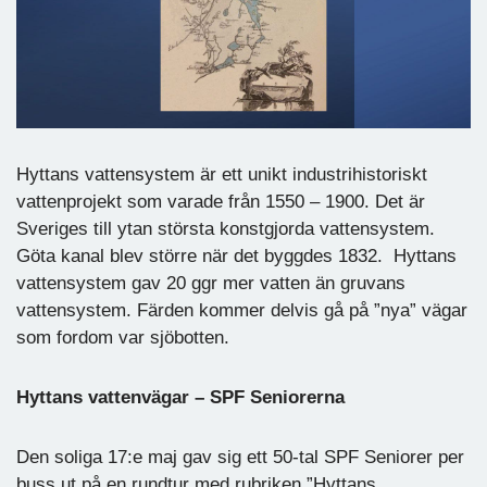
Hyttans vattensystem är ett unikt industrihistoriskt
vattenprojekt som varade från 1550 – 1900. Det är
Sveriges till ytan största konstgjorda vattensystem.
Göta kanal blev större när det byggdes 1832. Hyttans
vattensystem gav 20 ggr mer vatten än gruvans
vattensystem. Färden kommer delvis gå på ”nya” vägar
som fordom var sjöbotten.
Hyttans vattenvägar – SPF Seniorerna
Den soliga 17:e maj gav sig ett 50-tal SPF Seniorer per
buss ut på en rundtur med rubriken ”Hyttans