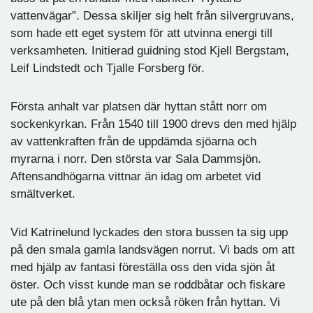
vattenvägar”. Dessa skiljer sig helt från silvergruvans,
som hade ett eget system för att utvinna energi till
verksamheten. Initierad guidning stod Kjell Bergstam,
Leif Lindstedt och Tjalle Forsberg för.
Första anhalt var platsen där hyttan stått norr om
sockenkyrkan. Från 1540 till 1900 drevs den med hjälp
av vattenkraften från de uppdämda sjöarna och
myrarna i norr. Den största var Sala Dammsjön.
Aftensandhögarna vittnar än idag om arbetet vid
smältverket.
Vid Katrinelund lyckades den stora bussen ta sig upp
på den smala gamla landsvägen norrut. Vi bads om att
med hjälp av fantasi föreställa oss den vida sjön åt
öster. Och visst kunde man se roddbåtar och fiskare
ute på den blå ytan men också röken från hyttan. Vi