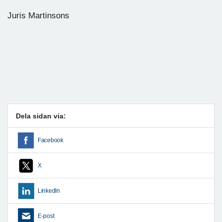
Juris Martinsons
Dela sidan via:
Facebook
X
LinkedIn
E-post