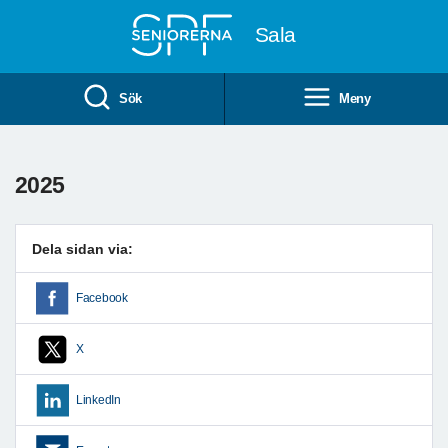
Till övergripande innehåll
Sala
Sök
Meny
2025
Dela sidan via:
Facebook
X
LinkedIn