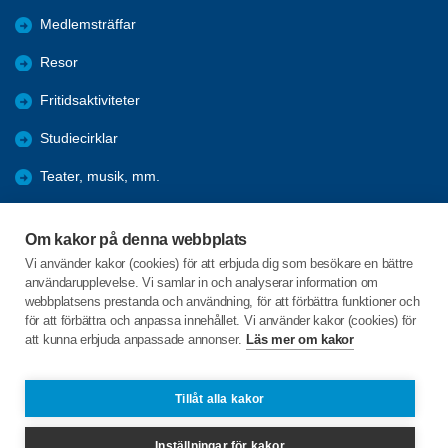
Medlemsträffar
Resor
Fritidsaktiviteter
Studiecirklar
Teater, musik, mm.
Hänt under åren
Om kakor på denna webbplats
Förmåner
Vi använder kakor (cookies) för att erbjuda dig som besökare en bättre
användarupplevelse. Vi samlar in och analyserar information om
Bli medlem
webbplatsens prestanda och användning, för att förbättra funktioner och
för att förbättra och anpassa innehållet. Vi använder kakor (cookies) för
att kunna erbjuda anpassade annonser.
Läs mer om kakor
C/o:Per Byström
Östra Tulegatan 28
733 33 SALA
Tillåt alla kakor
Telefon:
+46 706636456
Inställningar för kakor