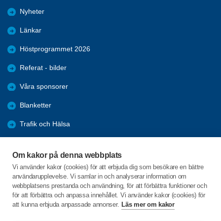
Nyheter
Länkar
Höstprogrammet 2026
Referat - bilder
Våra sponsorer
Blanketter
Trafik och Hälsa
Arkiv
Om kakor på denna webbplats
Föreningars öppna aktiviteter
Vi använder kakor (cookies) för att erbjuda dig som besökare en bättre
användarupplevelse. Vi samlar in och analyserar information om
Seniorrådet med rapporter
webbplatsens prestanda och användning, för att förbättra funktioner och
för att förbättra och anpassa innehållet. Vi använder kakor (cookies) för
att kunna erbjuda anpassade annonser.
Läs mer om kakor
C/o:Kerstin la Fleur Jeppsson
Nedre Brunnsvägen 24