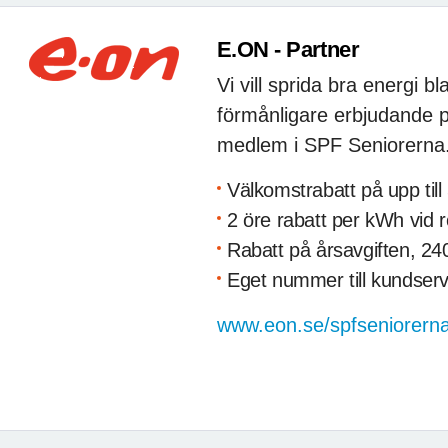
E.ON - Partner
Vi vill sprida bra energi 
förmånligare erbjudande på
medlem i SPF Seniorerna
Välkomstrabatt på upp till
2 öre rabatt per kWh vid rö
Rabatt på årsavgiften, 240
Eget nummer till kundserv
www.eon.se/spfseniorern