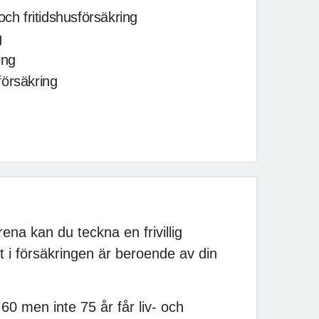
och fritidshusförsäkring
g
ing
försäkring
a kan du teckna en frivillig
t i försäkringen är beroende av din
0 men inte 75 år får liv- och