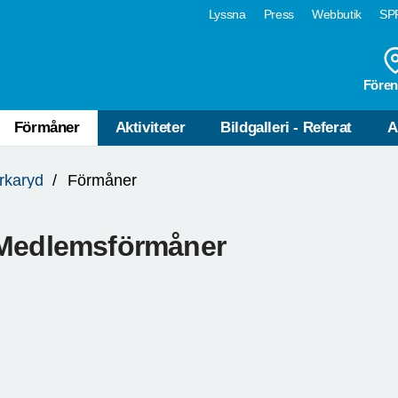
Lyssna
Press
Webbutik
SPF
Fören
Förmåner
Aktiviteter
Bildgalleri - Referat
A
rkaryd
Förmåner
Medlemsförmåner