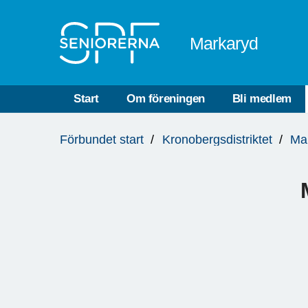
Till övergripande innehåll
Markaryd
Start
Om föreningen
Bli medlem
Du
Förbundet start
Kronobergsdistriktet
Ma
är
här: