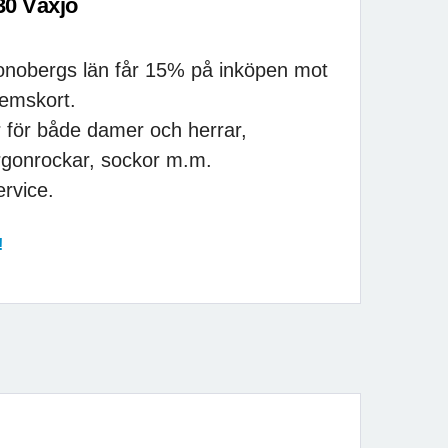
30 Växjö
onobergs län får 15% på inköpen mot
lemskort.
r för både damer och herrar,
rgonrockar, sockor m.m.
ervice.
!