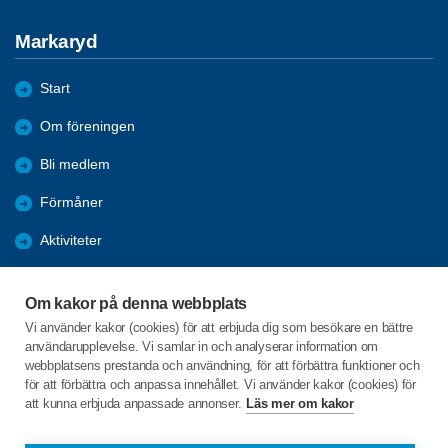
Markaryd
Start
Om föreningen
Bli medlem
Förmåner
Aktiviteter
Bildgalleri - Referat
Om kakor på denna webbplats
ANSLAGSTAVLAN
Vi använder kakor (cookies) för att erbjuda dig som besökare en bättre
användarupplevelse. Vi samlar in och analyserar information om
Arkiv 2022-2025
webbplatsens prestanda och användning, för att förbättra funktioner och
för att förbättra och anpassa innehållet. Vi använder kakor (cookies) för
att kunna erbjuda anpassade annonser.
Läs mer om kakor
C/o:Anita Lindberg
Skärsjödalsvägen 13B