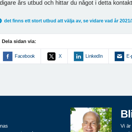
idigare års utbud och hittar du något i detta kontak
det finns ett stort utbud att välja av, se vidare vad år 2021
Dela sidan via:
Facebook
X
LinkedIn
E-
Bl
rnas
Vi är