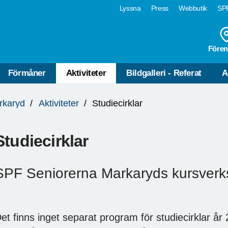
Lyssna
Press
Webbutik
SPF
Fören
Förmåner
Aktiviteter
Bildgalleri - Referat
A
rkaryd
Aktiviteter
Studiecirklar
Studiecirklar
SPF Seniorerna Markaryds kursver
et finns inget separat program för studiecirklar år 