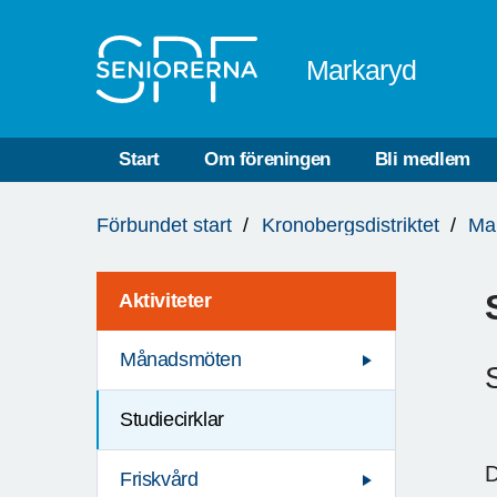
Till övergripande innehåll
Markaryd
Start
Om föreningen
Bli medlem
Du
Förbundet start
Kronobergsdistriktet
Ma
är
här:
Aktiviteter
Månadsmöten
Studiecirklar
D
Friskvård