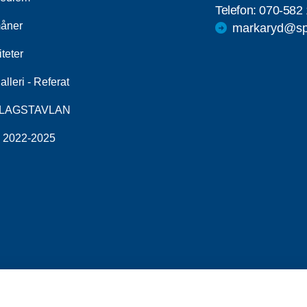
Telefon:
070-582 
åner
markaryd@spf
iteter
alleri - Referat
LAGSTAVLAN
v 2022-2025