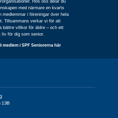
rorganisationer. Hos oss delar du
nskapen med närmare en kvarts
n medlemmar i föreningar över hela
t. Tillsammans verkar vi för att
 bättre villkor för äldre – och ett
t liv för dig som senior.
li medlem i SPF Seniorerna här
g
n 13B