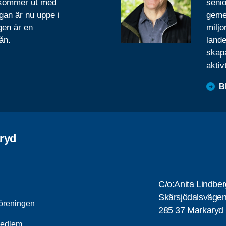
 kommer ut med
senio
gan är nu uppe i
geme
gen är en
miljo
ån.
lande
skapa
aktiv
B
ryd
C/o:Anita Lindber
Skärsjödalsväge
öreningen
285 37 Markaryd
medlem