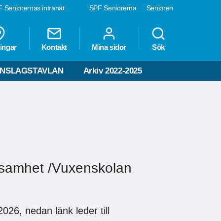
 Seniorernas intranät
SPF Seniorerna
Senioren
ingar
Kontakt
Mina sidor
Sök
NSLAGSTAVLAN
Arkiv 2022-2025
ksamhet /Vuxenskolan
2026, nedan länk leder till