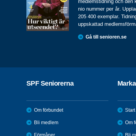
medlemstidning och den
nio nummer per år. Uppla
205 400 exemplar. Tidnin
uppskattad medlemsförm
Gå till senioren.se
SPF Seniorerna
Marka
Om förbundet
Start
Bli medlem
Om f
Förmåner
Bli 