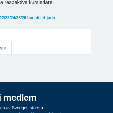
ta respektive kursledare.
/22/23/24/25/26 har att erbjuda
post
i medlem
 en av Sveriges största