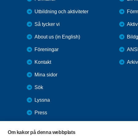
Utbildning och aktiviteter
Förm
Så tycker vi
Aktiv
About us (in English)
Bildg
Föreningar
ANS
Kontakt
Arki
Mina sidor
Sök
Lyssna
Press
Webbutik
Om kakor på denna webbplats
SPF Seniorernas intranät